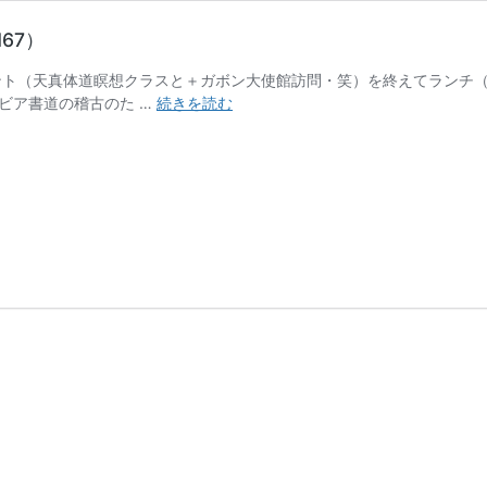
N67）
イベント（天真体道瞑想クラスと＋ガボン大使館訪問・笑）を終えてランチ
「The
ビア書道の稽古のた …
続きを読む
Green
Cosmos」
銀
河
連
盟
か
ら
の
贈
り
物
（KIN67）