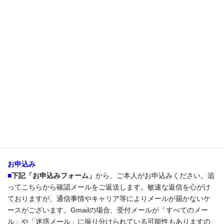
春分の新刊出版記念イベント／大阪
★日 時：3月20日（祝）13:20～15:50
★
場 所：
大阪チャクラ
（京阪＆地下鉄北浜or地下鉄南森町から
徒歩8分）
★
参加費：サイン本付き 6,600円
（書籍代3,630円込み）+1ドリ
ンク注文
＿＿＿＿＿
新刊ご持参形 3,300円＋1ドリンク注文
★
定 員：22名
（先着順で定員になり次第受付を終了いたしま
す）
残席1
*クリカ会員の方は会員割引があります（受付時にお知らせしま
す）
お申込み
■
下記「お申込みフォーム」
から、ご本人がお申込みください。追
ってこちらから確認メールをご返送します。敏速な返信を心がけ
ておりますが、通信事情やキャリア等によりメールが届かないケ
ースがございます。Gmailの場合、受付メールが「すべてのメー
ル」や「迷惑メール」に振り分けられている可能性もありますの