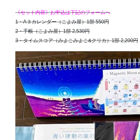
《セット内容》お申込は下記のフォームへ
1・A３カレンダー（こよみ屋）1部 550円
2・手帳（こよみ屋）1部 2,530円
3・タイムスコア（みよこみよこ&クリカ）1部 2,200円