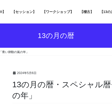
 ®】
【セッション】
【ワークショップ】
【稽古】
【13
13の月の暦
「青い律動の嵐の年」
2024年5月6日
13の月の暦・スペシャル
の年」