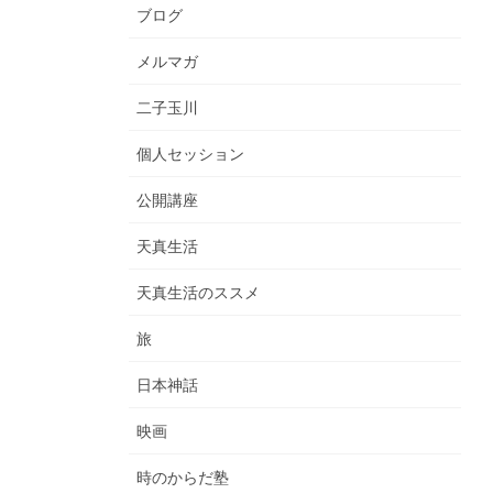
ブログ
メルマガ
二子玉川
個人セッション
公開講座
天真生活
天真生活のススメ
旅
日本神話
映画
時のからだ塾