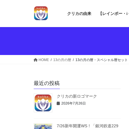
コ
ナ
ン
ビ
クリカの由来
【レインボー・i
テ
ゲ
ン
ー
ツ
シ
へ
ョ
ス
ン
キ
に
ッ
移
HOME
13の月の暦
13の月の暦・スペシャル暦セット
プ
動
最近の投稿
クリカの新ロゴマーク
2026年7月26日
7/26新年開運WS！「銀河鉄道229