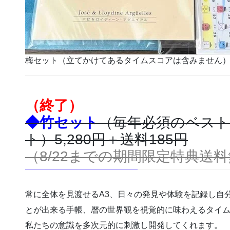
梅セット（立てかけてあるタイムスコアは含みません
（終了）
◆竹セット
（毎年必須のベスト
ト）5,280円＋送料185円
（8/22までの期間限定特典送
常に全体を見渡せるA3、日々の発見や体験を記録し自
とが出来る手帳、暦の世界観を視覚的に味わえるタイム
私たちの意識を多次元的に刺激し開発してくれます。