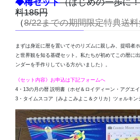
◆梅セット
（はじめの一歩に！2
料185円
（
8/22までの期間限定
特典
送料
まずは身近に暦を置いてそのリズムに親しみ、提唱者
と世界観を知る基礎セット。私たちが初めてこの暦に
ンダーを手作りしている方がいました）。
《セット内容》お申込は下記フォームへ
4・13の月の暦 説明書（ホゼ＆ロイディーン・アグエイア
3・タイムスコア［みよこみよこ＆クリカ］ツォルキンシー