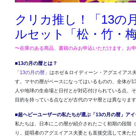
クリカ推し！「13の
ルセット「松・竹・
〜在庫のある商品、書籍のみお申込いただけます。お
■13の月の暦とは？
「13の月の暦」
はホゼ＆ロイディーン・アグエイアス夫
す。マヤの暦がベースになってはいるものの、全体が1
人や地球の生命場と日付とが対応付けられている点、
目的を持っている点などが古代のマヤ暦とは異なりま
■超ヘビーユーザーの私たちが選ぶ「13の月の暦」アイ
私たちは、日本にこの暦が紹介されたごく初期の段階（
り、提唱者のアグエイアス夫妻とも直接交流して来た