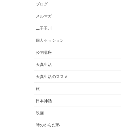
ブログ
メルマガ
二子玉川
個人セッション
公開講座
天真生活
天真生活のススメ
旅
日本神話
映画
時のからだ塾