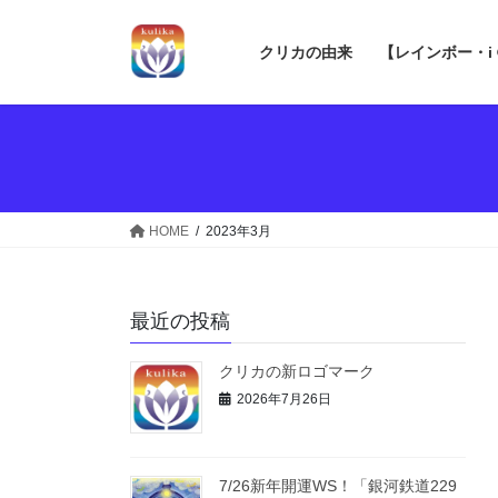
コ
ナ
ン
ビ
クリカの由来
【レインボー・i
テ
ゲ
ン
ー
ツ
シ
へ
ョ
ス
ン
キ
に
ッ
移
HOME
2023年3月
プ
動
最近の投稿
クリカの新ロゴマーク
2026年7月26日
7/26新年開運WS！「銀河鉄道229