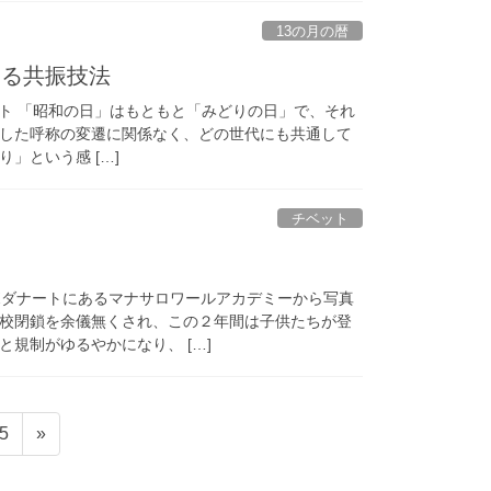
13の月の暦
する共振技法
イベント 「昭和の日」はもともと「みどりの日」で、それ
した呼称の変遷に関係なく、どの世代にも共通して
」という感 […]
チベット
ボダナートにあるマナサロワールアカデミーから写真
校閉鎖を余儀無くされ、この２年間は子供たちが登
規制がゆるやかになり、 […]
固
5
»
定
ペ