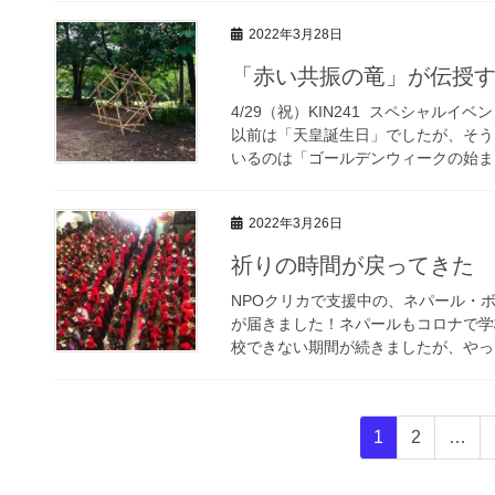
2022年3月28日
「赤い共振の竜」が伝授
4/29（祝）KIN241 スペシャル
以前は「天皇誕生日」でしたが、そう
いるのは「ゴールデンウィークの始まり
2022年3月26日
祈りの時間が戻ってきた
NPOクリカで支援中の、ネパール・
が届きました！ネパールもコロナで学
校できない期間が続きましたが、やっと
投
固
固
1
2
…
稿
定
定
ペ
ペ