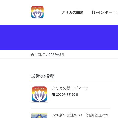
コ
ナ
ン
ビ
クリカの由来
【レインボー・i
テ
ゲ
ン
ー
ツ
シ
へ
ョ
ス
ン
キ
に
ッ
移
HOME
2022年3月
プ
動
最近の投稿
クリカの新ロゴマーク
2026年7月26日
7/26新年開運WS！「銀河鉄道229