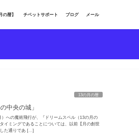
の月の暦】
チベットサポート
ブログ
メール
13の月の暦
緑の中央の城」
（1・月）への魔術飛行が、『ドリームスペル（13の月の
タイミングであることについては、以前【月の創世
た通りであ […]