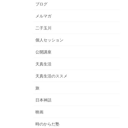
ブログ
メルマガ
二子玉川
個人セッション
公開講座
天真生活
天真生活のススメ
旅
日本神話
映画
時のからだ塾