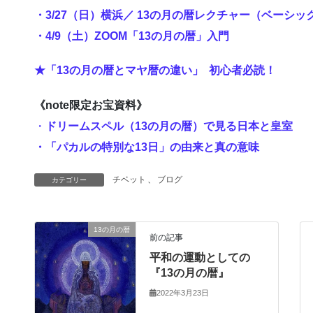
・3/27（日）横浜／ 13の月の暦レクチャー（ベーシ
・4/9（土）ZOOM「13の月の暦」入門
★「13の月の暦とマヤ暦の違い」 初心者必読！
《note限定お宝資料》
・
ドリームスペル（13の月の暦）で見る日本と皇室
・「パカルの特別な13日」の由来と真の意味
チベット
、
ブログ
カテゴリー
13の月の暦
前の記事
平和の運動としての
『13の月の暦』
2022年3月23日