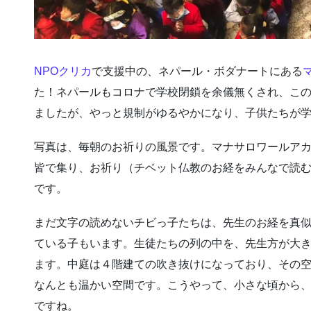
NPOクリカ
で支援中の、ネパール・ボダナートにある
た！ネパールもコロナで学校閉鎖を余儀無くされ、こ
ましたが、やっと規制がゆるやかになり、子供たちが
写真は、毎朝のお祈りの風景です。マナサロワールア
皆で集り、お祈り（チベット仏教のお経をみんなで読む
です。
まだ文字の読めないチビっ子たちは、先生のお経を真
ている子もいます。生徒たちの列の中を、先生方が大
ます。中庭は４階建ての吹き抜けになっており、その
なんとも温かい空間です。こうやって、小さな頃から
ですね。