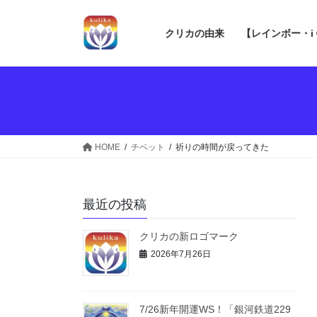
コ
ナ
ン
ビ
クリカの由来
【レインボー・i
テ
ゲ
ン
ー
ツ
シ
へ
ョ
ス
ン
キ
に
ッ
移
HOME
チベット
祈りの時間が戻ってきた
プ
動
最近の投稿
クリカの新ロゴマーク
2026年7月26日
7/26新年開運WS！「銀河鉄道229