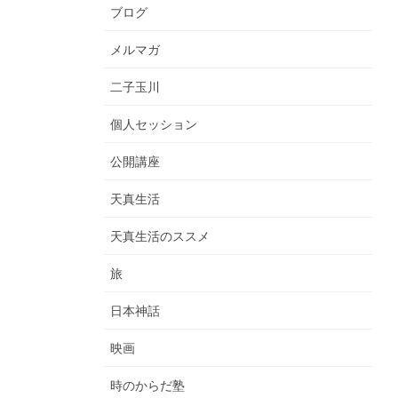
ブログ
メルマガ
二子玉川
個人セッション
公開講座
天真生活
天真生活のススメ
旅
日本神話
映画
時のからだ塾