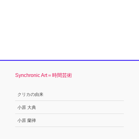
ー
ー
ー
ペ
ジ
ジ
ジ
ー
ジ
送
り
Synchronic Art＝時間芸術
クリカの由来
小原 大典
小原 蘭禅