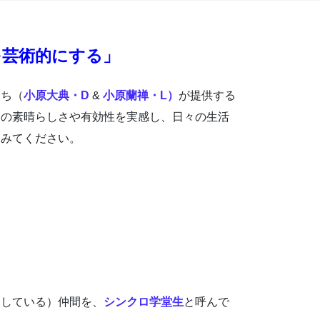
を芸術的にする」
たち（
小原大典・D
&
小原蘭禅・L）
が提供する
その素晴らしさや有効性を実感し、日々の生活
てみてください。
期している）仲間を、
シンクロ学堂生
と呼んで