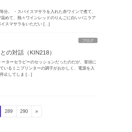
等分。 ・スパイスマサラを入れた赤ワインで煮て、
び温めて、熱々ワインレッドのりんごに白いバニラア
イスマサラをいただい […]
ブログ
の対話（KIN218）
ィアでウォーターセラピーのセッションだったのだが、冒頭に
ているミニプリンターの調子がおかしく、電源を入
止してしま […]
固
固
289
290
»
定
定
ペ
ペ