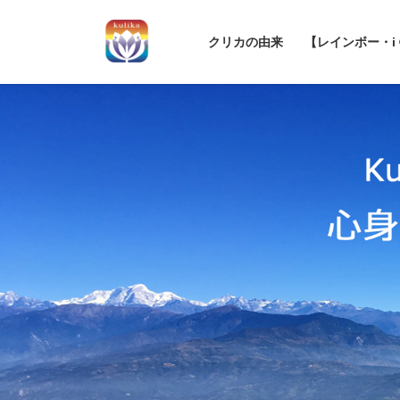
コ
ナ
ン
ビ
クリカの由来
【レインボー・i
テ
ゲ
ン
ー
ツ
シ
へ
ョ
ス
ン
キ
に
ッ
移
プ
動