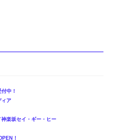
受付中！
ディア
る／神楽坂セイ・ギー・ヒー
OPEN
！