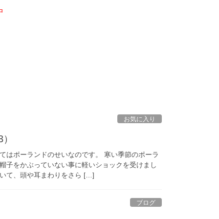
中
お気に入り
3）
てはポーランドのせいなのです。 寒い季節のポーラ
帽子をかぶっていない事に軽いショックを受けまし
て、頭や耳まわりをさら […]
ブログ