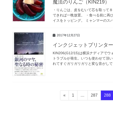
魔法のりんご（KIN219）
・りんごは、皮をむいて芯を取って８
できれば一晩放置。 ・食べる前に再
イスをトッピング。 ミャンマーのスパ
2017年12月27日
インクジェットプリンターと
KIN206(G12/15)は横浜ナデ
トラブルが発生。いつも使わせて頂い
れてすぐガリガリガリと変な音がして停
投
固
固
固
«
1
…
287
288
稿
定
定
定
ペ
ペ
ペ
の