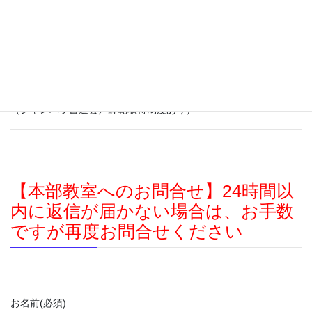
写真は本科臨書作品例（世田谷美術館作品展覧会にて）
「３、専攻科・師範科」
本科修了・初段取得後は、臨書だけでなく自由書の制作にもチャ
レンジし自分の書の世界をひろげて行きます。技術力や表現力、
精神性。書だけでは無くあらゆる感覚を深化させることにも取り
組みます。
（シャンバラ書道会／師範取得制度あり）
【本部教室へのお問合せ】24時間以
内に返信が届かない場合は、お手数
ですが再度お問合せください
お名前
(必須)