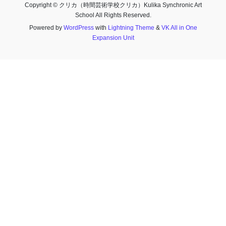
Copyright © クリカ（時間芸術学校クリカ）Kulika Synchronic Art
School All Rights Reserved.
Powered by
WordPress
with
Lightning Theme
&
VK All in One
Expansion Unit