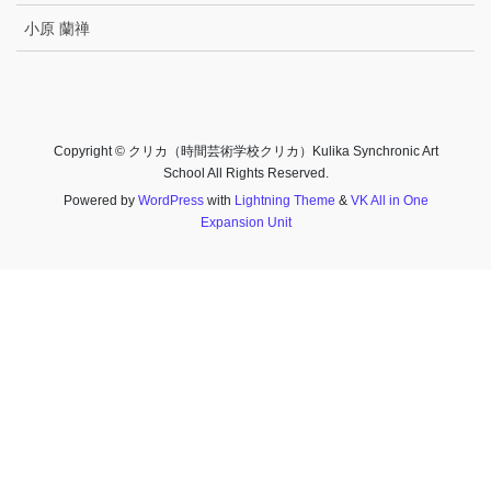
小原 蘭禅
Copyright © クリカ（時間芸術学校クリカ）Kulika Synchronic Art
School All Rights Reserved.
Powered by
WordPress
with
Lightning Theme
&
VK All in One
Expansion Unit