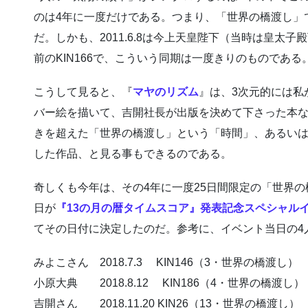
のは4年に一度だけである。つまり、「世界の橋渡し」
だ。しかも、2011.6.8は今上天皇陛下（当時は皇太
前のKIN166で、こういう同期は一度きりのものである
こうして見ると、『
マヤのリズム
』は、3次元的には私
バー絵を描いて、吉開社長が出版を決めて下さった本な
きを超えた「世界の橋渡し」という「時間」、あるい
した作品、と見る事もできるのである。
奇しくも今年は、その4年に一度25日間限定の「世界
日が
『13の月の暦タイムスコア』発表記念スペシャル
てその日付に決定したのだ。参考に、イベント当日の4
みよこさん 2018.7.3 KIN146（3・世界の橋渡し）
小原大典 2018.8.12 KIN186（4・世界の橋渡し）
吉開さん 2018.11.20 KIN26（13・世界の橋渡し）