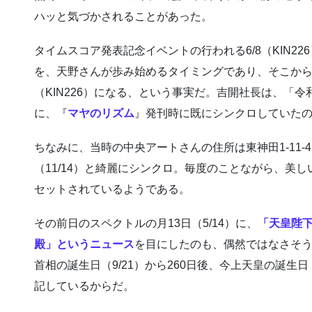
ハッと気づかされることがあった。
タイムスコア発表記念イベントの行われる6/8（KIN22
を、天野さんが歩み始めるタイミングであり、そこから
（KIN226）になる、という事実だ。吉開社長は、「
に、『
マヤのリズム
』発刊時に既にシンクロしていた
ちなみに、当時の中央アートさんの住所は東神田1-11-
（11/14）と綺麗にシンクロ。毎度のことながら、美
セットされているようである。
その前日のスペクトルの月13日（5/14）に、
「天皇陛
殿」というニュース
を目にしたのも、偶然ではなさそ
首相の誕生日（9/21）から260日後、今上天皇の誕生日
記しているからだ。