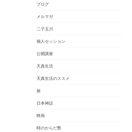
ブログ
メルマガ
二子玉川
個人セッション
公開講座
天真生活
天真生活のススメ
旅
日本神話
映画
時のからだ塾