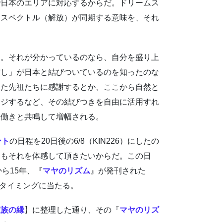
で日本のエリアに対応するからだ。ドリームス
とスペクトル（解放）が同期する意味を、それ
る。それが分かっているのなら、自分を盛り上
渡し」が日本と結びついているのを知ったのな
きた先祖たちに感謝するとか、ここから自然と
ージするなど、その結びつきを自由に活用すれ
な働きと共鳴して増幅される。
ント
の日程を20日後の6/8（KIN226）にしたの
にもそれを体感して頂きたいからだ。この日
から15年、『
マヤのリズム
』が発刊された
いうタイミングに当たる。
家族の縁
】に整理した通り、その『
マヤのリズ