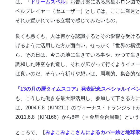
は、『
ドリームスペル
』お告げ盤にある惑星ホロン図
ペルプレイヤー（暦ユーザー）としては、ここに満月
ぞれが置かれている立場で感じてみたいもの。
良くも悪くも、人は何かを認識するとその影響を受け
げるように活用した方が面白い。せっかく「世界の橋
ら、その日は、今この地に生きている事や、かつて生
調和した時空を創造し、それが広がって行くようイメ
ば良いのだ。そういう祈りや想いは、周期的、集合的
『13の月の暦タイムスコア』発表記念スペシャルイベ
も、こうした働きを最大限活用し、参加して下さる方
は、2004.6.8（KIN211）のヴィーナス・トランジット
2011.6.8（KIN166）から8年（＝金星会合周期）と
ところで、【
みよこみよこさんによるカバー絵と地球