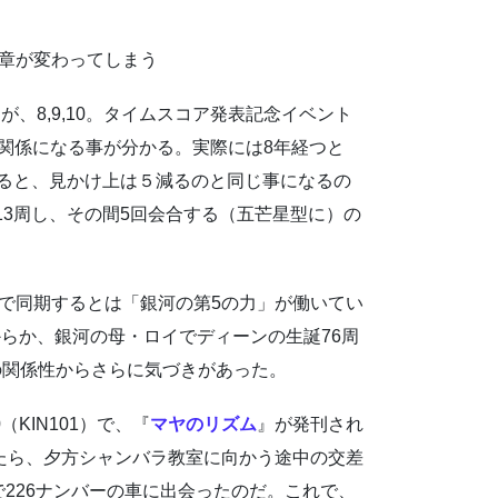
で紋章が変わってしまう
、8,9,10。タイムスコア発表記念イベント
る関係になる事が分かる。実際には8年経つと
せると、見かけ上は５減るのと同じ事になるの
13周し、その間5回会合する（五芒星型に）の
」で同期するとは「銀河の第5の力」が働いてい
らか、銀河の母・ロイでディーンの生誕76周
記の関係性からさらに気づきがあった。
（KIN101）で、『
マヤのリズム
』が発刊され
いたら、夕方シャンバラ教室に向かう途中の交差
で226ナンバーの車に出会ったのだ。これで、