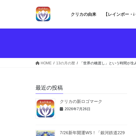
コ
ナ
ン
ビ
クリカの由来
【レインボー・i
テ
ゲ
ン
ー
ツ
シ
へ
ョ
ス
ン
キ
に
ッ
移
HOME
13の月の暦
「世界の橋渡し」という時間が生
プ
動
最近の投稿
クリカの新ロゴマーク
2026年7月26日
7/26新年開運WS！「銀河鉄道229