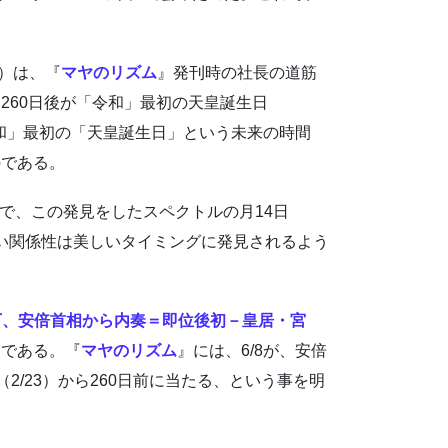
6）は、『
マヤのリズム
』発刊時の社長の道筋
260日後が「令和」最初の天皇誕生日
令和」最初の「天皇誕生日」という未来の時間
のである。
4で、この発見をしたスペクトルの月14日
しい関係性は美しいタイミングに発見されるよう
下、安倍首相から内奏＝即位後初－皇居・宮
うである。『
マヤのリズム
』には、6/8が、安倍
（2/23）から260日前に当たる、という事を明