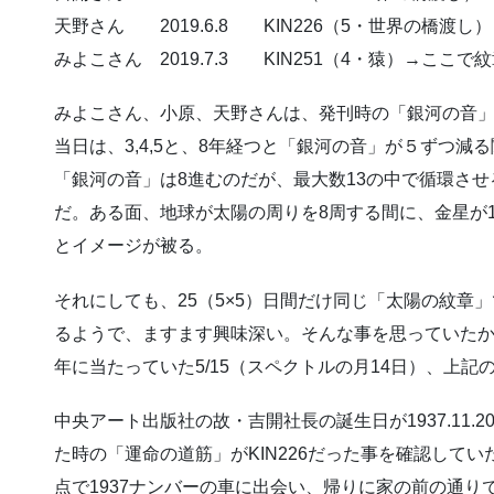
天野さん 2019.6.8 KIN226（5・世界の橋渡し）
みよこさん 2019.7.3 KIN251（4・猿）→ここ
みよこさん、小原、天野さんは、発刊時の「銀河の音」が
当日は、3,4,5と、8年経つと「銀河の音」が５ずつ減
「銀河の音」は8進むのだが、最大数13の中で循環さ
だ。ある面、地球が太陽の周りを8周する間に、金星が
とイメージが被る。
それにしても、25（5×5）日間だけ同じ「太陽の紋章
るようで、ますます興味深い。そんな事を思っていたか
年に当たっていた5/15（スペクトルの月14日）、上
中央アート出版社の故・吉開社長の誕生日が1937.11.20
た時の「運命の道筋」がKIN226だった事を確認して
点で1937ナンバーの車に出会い、帰りに家の前の通り