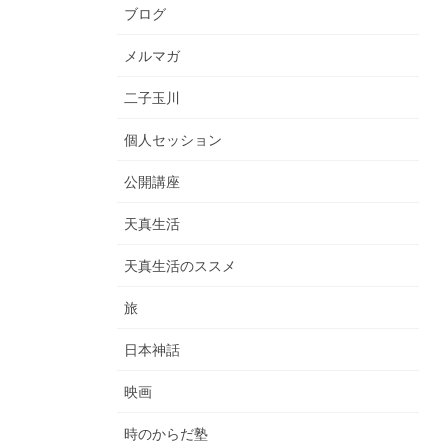
ブログ
メルマガ
二子玉川
個人セッション
公開講座
天真生活
天真生活のススメ
旅
日本神話
映画
時のからだ塾