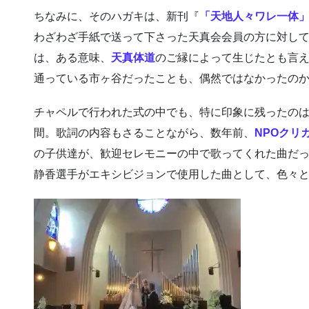
ちなみに、そのハガキは、新刊『
「天地人々ワレ一体
わざわざ手紙で送って下さった天真会会員の方に対し
は、ある意味、
天真体道
のご縁によって生じたとも言
通っている市ヶ谷だったことも、偶然ではなかったの
チャペルで行われた式の中でも、特に印象に残ったのは「You
間。歌詞の内容もさることながら、数年前、
NPOクリ
の子供達が、歓迎セレモニーの中で歌ってくれた曲だ
静香選手がエキシビジョンで使用した曲として、色々