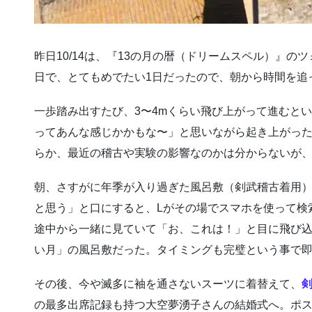
昨日10/14は、『13の月の暦（ドリームスペル）』のツ
日で、とてもめでたい1日だったので、朝から時間を追
一歩踏み出すたび、3〜4mくらい飛び上がって進むと
ってあんな感じかかもな〜」と思いながら起き上がっ
らか、最近の稽古や実験の影響なのかは分からないが
朝、さすがに年季が入り過ぎた風呂敷（剣武稽古着用
と思う」と口にすると、Lがその場でスマホを使って検
途中から一緒に見ていて「お、これは！」と目に飛び
い月」の風呂敷だった。タイミングも完璧という事で
その後、今や滅多に袖を通さないスーツに着替えて、
の最多出席記録も持つ大空夢湧子さんの結婚式へ。ポ