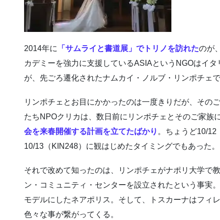
2014年に
「サムライと書道展」でトリノを訪れた
のが
カデミーを強力に支援しているASIAというNGOはイ
が、先ごろ遷化されたナムカイ・ノルブ・リンポチェ
リンポチェとお目にかかったのは一度きりだが、その
たちNPOクリカは、数日前にリンポチェとそのご家族
会を来春開催する計画を立てたばかり
。ちょうど10/1
10/13（KIN248）に観はじめたタイミングでもあった。
それで改めて知ったのは、リンポチェがナポリ大学で
ン・コミュニティ・センターを設立されたという事実。
モデルにしたネアポリス。そして、トスカーナはフィ
色々な事が繋がってくる。