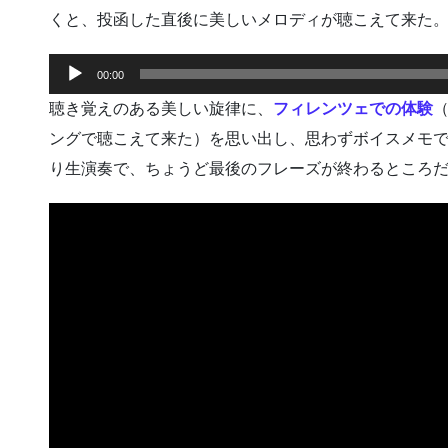
くと、投函した直後に美しいメロディが聴こえて来た
音
00:00
声
聴き覚えのある美しい旋律に、
フィレンツェでの体験
プ
レ
ングで聴こえて来た）を思い出し、思わずボイスメモ
ー
り生演奏で、ちょうど最後のフレーズが終わるところ
ヤ
ー