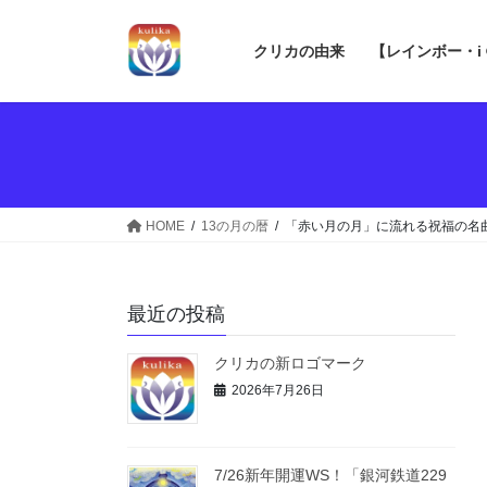
コ
ナ
ン
ビ
クリカの由来
【レインボー・i
テ
ゲ
ン
ー
ツ
シ
へ
ョ
ス
ン
キ
に
ッ
移
HOME
13の月の暦
「赤い月の月」に流れる祝福の名
プ
動
最近の投稿
クリカの新ロゴマーク
2026年7月26日
7/26新年開運WS！「銀河鉄道229