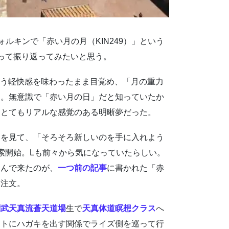
ォルキンで「赤い月の月（KIN249）」という
って振り返ってみたいと思う。
いう軽快感を味わったまま目覚め、「月の重力
た。無意識で「赤い月の日」だと知っていたか
、とてもリアルな感覚のある明晰夢だった。
）を見て、「そろそろ新しいのを手に入れよう
索開始。Lも前々から気になっていたらしい。
込んで来たのが、
一つ前の記事
に書かれた「赤
即注文。
剣武天真流蒼天道場
生で
天真体道瞑想クラス
へ
ストにハガキを出す関係でライズ側を巡って行