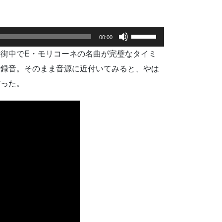
。
ボ
00:00
リ
（街中でE・モリコーネの名曲が完璧なタイミ
ュ
ー
で録音。そのまま音源に近付いてみると、やは
ム
だった。
調
節
に
は
上
下
矢
印
キ
ー
を