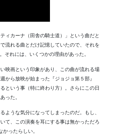
使
っ
て
く
だ
スティカーナ（田舎の騎士道）」という曲だと
さ
ンで流れる曲とだけ記憶していたので、それを
い。
に。それには、いくつかの理由があった。
多い映画という印象があり、この曲が流れる場
先週から放映が始まった『ジョジョ第５部』
いるという事（特に終わり方）。さらにこの日
もあった。
いるような気分になってしまったのだ。もし、
ていて、この演奏を耳にする事は無かっただろ
なかったらしい。