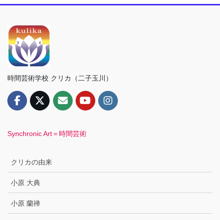
時間芸術学校 クリカ（二子玉川）
Synchronic Art＝時間芸術
クリカの由来
小原 大典
小原 蘭禅