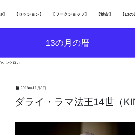
 ®】
【セッション】
【ワークショップ】
【稽古】
【13
13の月の暦
）のシンクロ力
2018年11月8日
ダライ・ラマ法王14世（K