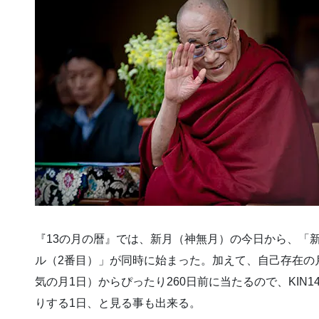
『13の月の暦』では、新月（神無月）の今日から、「
ル（2番目）」が同時に始まった。加えて、自己存在の月22
気の月1日）からぴったり260日前に当たるので、KIN
りする1日、と見る事も出来る。