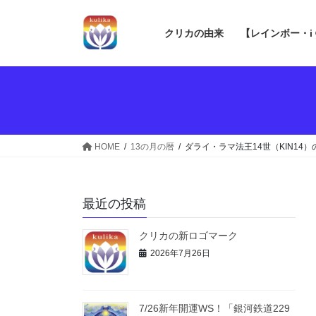
コ
ナ
ン
ビ
クリカの由来
【レインボー・i
テ
ゲ
ン
ー
ツ
シ
へ
ョ
ス
ン
キ
に
ッ
移
HOME
13の月の暦
ダライ・ラマ法王14世（KIN14
プ
動
最近の投稿
クリカの新ロゴマーク
2026年7月26日
7/26新年開運WS！「銀河鉄道229