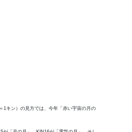
月＝1キン）の見方では、今年「赤い宇宙の月の
。
15が「月の月」、KIN16が「電気の月」、そし