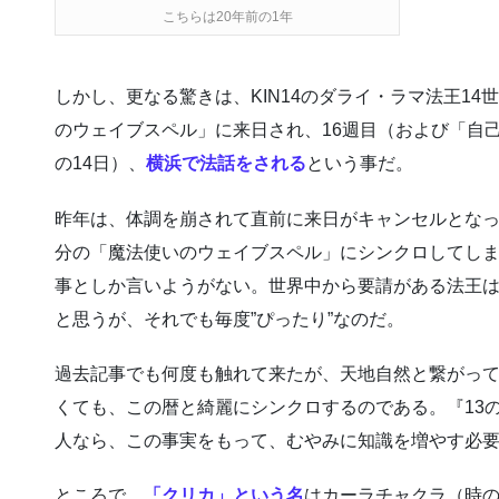
こちらは20年前の1年
しかし、更なる驚きは、KIN14のダライ・ラマ法王1
のウェイブスペル」に来日され、16週目（および「自己
の14日）、
横浜で法話をされる
という事だ。
昨年は、体調を崩されて直前に来日がキャンセルとなっ
分の「魔法使いのウェイブスペル」にシンクロしてし
事としか言いようがない。世界中から要請がある法王
と思うが、それでも毎度”ぴったり”なのだ。
過去記事でも何度も触れて来たが、天地自然と繋がって
くても、この暦と綺麗にシンクロするのである。『13
人なら、この事実をもって、むやみに知識を増やす必
ところで、
「クリカ」という名
はカーラチャクラ（時