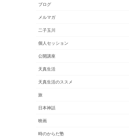
ブログ
メルマガ
二子玉川
個人セッション
公開講座
天真生活
天真生活のススメ
旅
日本神話
映画
時のからだ塾