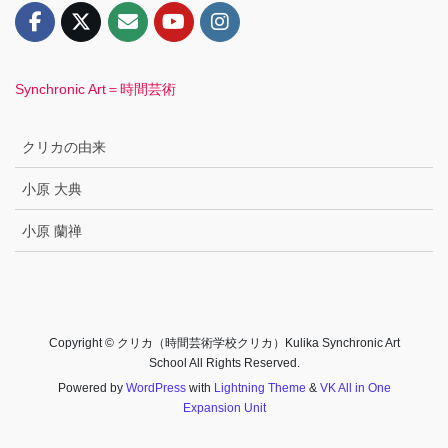
Synchronic Art＝時間芸術
クリカの由来
小原 大典
小原 蘭禅
Copyright © クリカ（時間芸術学校クリカ）Kulika Synchronic Art
School All Rights Reserved.
Powered by
WordPress
with
Lightning Theme
&
VK All in One
Expansion Unit