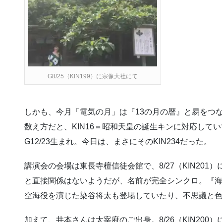
G8/25（KIN199）に宗像大社にて
しかも、今月「電気の月」は『13の月の暦』と易をつ
数え方だと、KIN16＝昭和天皇の誕生キンに対応してい
G12/23生まれ。今日は、まさにそのKIN234だった。
講演会の会場は東長寺檀信徒会館で、8/27（KIN20
と直接関係はないようだが、名前が完全シンクロ。『海賊と
空海役を演じた染谷将太も登場していたり、不思議と
加えて、井本さんは太宰府のご出身。8/26（KIN20