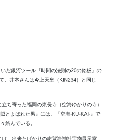
ないだ銀河ツール『時間の法則の20の銘板』の
て、井本さんは今上天皇（KIN234）と同じ
1）に立ち寄った福岡の東長寺（空海ゆかりの寺）
よばれた男』には、『空海-KU-KAI-』で
色々絡んでいる。
0）には、出来たばかりの志賀海神社宝物展示室