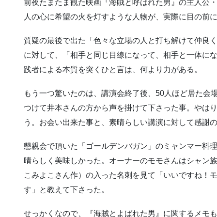
前夜たまたま観た映画『海賊と呼ばれた男』の主人公
人の心に希望の火を灯すような人物が、実際に目の前
質疑の最後で出た「色々な立場の人と打ち解けて仲良
に対して、「相手と同じ目線になって、相手と一体に
践者による本質を突くひと言は、何より力がある。
もう一つ驚いたのは、講演会終了後、50人ほど居た会場
つけて井本さんの方から声を掛けて下さった事。やは
う。お会い出来た事と、素晴らしい講演に対して感謝
懇親会で頂いた「ゴールデンバガン」のミャンマー料
晴らしく美味しかった。オーナーのモモさんはシャン
こみよこさん作）の入った名刺を見て「いいですね！
す」と教えて下さった。
せっかくなので、『海賊とよばれた男』に関するメモもし