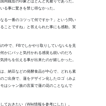
・国岡鐡造の印象とほとんど丸被りであった。
にいる事に驚きを禁じ得なかった。
くなる一番のコツって何ですか？」という問い
なることですね」と答えられた事にも感動。実
の中で、FBでしかやり取りしていないLを見
り何かにパッと気付かれる感覚も鋭いのだろ
の気持ちを伝える事が出来たのが嬉しかった。
理は、納豆などの発酵食品が中心で、どれも素
族のご出身で、蓮をデザイン化したロゴ（みよ
モモはシャン族の言葉で蓮の花のことなんで
ておきたい（Wiki情報を参考にした）。