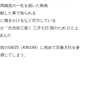
国岡鐡造の一生を描いた映画
貢献した事で知られる
国に働きかけるなど尽力している
「出光佐三逝く 三月七日 国のため ひとよ
と詠んだ
G8/25（KIN199）に初めて宗像大社を参
を感じてしまう。