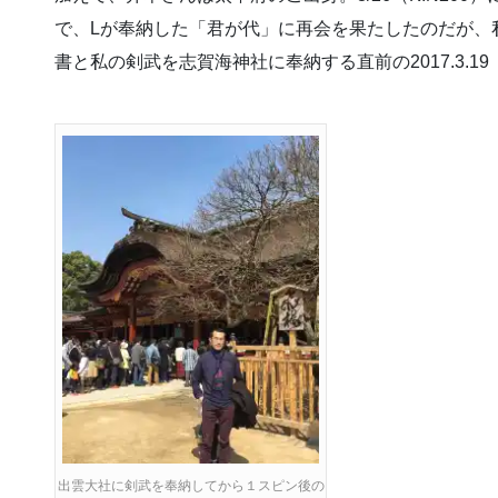
で、Lが奉納した「君が代」に再会を果たしたのだが、
書と私の剣武を志賀海神社に奉納する直前の2017.3.19
出雲大社に剣武を奉納してから１スピン後の