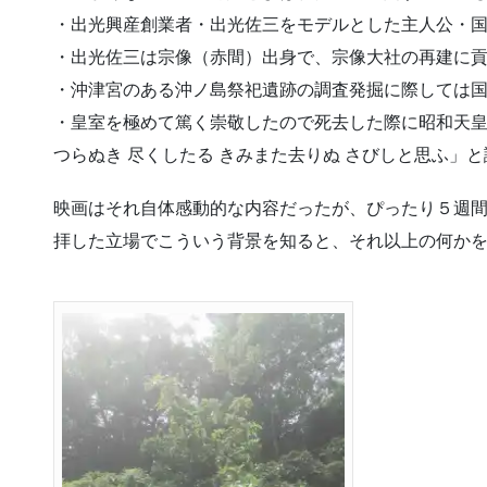
・出光興産創業者・出光佐三をモデルとした主人公・
・出光佐三は宗像（赤間）出身で、宗像大社の再建に
・沖津宮のある沖ノ島祭祀遺跡の調査発掘に際しては
・皇室を極めて篤く崇敬したので死去した際に昭和天皇が
つらぬき 尽くしたる きみまた去りぬ さびしと思ふ」
映画はそれ自体感動的な内容だったが、ぴったり５週間前の
拝した立場でこういう背景を知ると、それ以上の何か