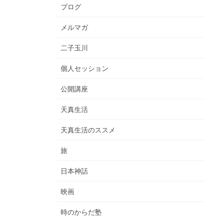
ブログ
メルマガ
二子玉川
個人セッション
公開講座
天真生活
天真生活のススメ
旅
日本神話
映画
時のからだ塾