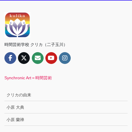
時間芸術学校 クリカ（二子玉川）
Synchronic Art＝時間芸術
クリカの由来
小原 大典
小原 蘭禅