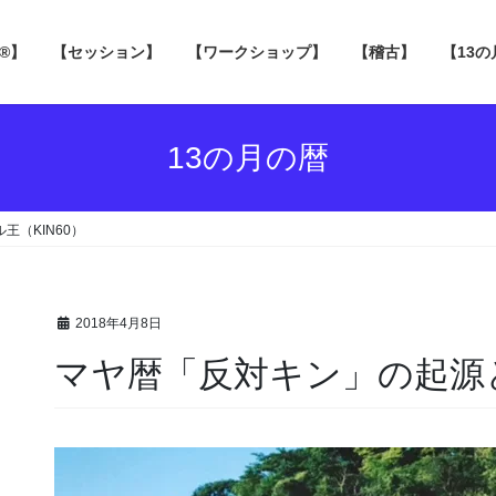
 ®】
【セッション】
【ワークショップ】
【稽古】
【13
13の月の暦
王（KIN60）
2018年4月8日
マヤ暦「反対キン」の起源とハ