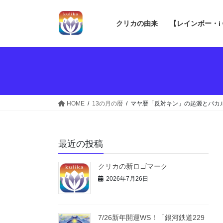
コ
ナ
ン
ビ
クリカの由来
【レインボー・i
テ
ゲ
ン
ー
ツ
シ
へ
ョ
ス
ン
キ
に
ッ
移
HOME
13の月の暦
マヤ暦「反対キン」の起源とパカル
プ
動
最近の投稿
クリカの新ロゴマーク
2026年7月26日
7/26新年開運WS！「銀河鉄道229