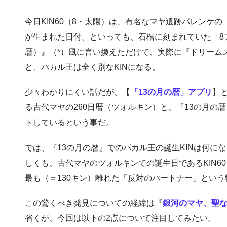
今日KIN60（8・太陽）は、有名なマヤ遺跡パレンケ
が生まれた日付。といっても、石棺に刻まれていた「8
暦）』（*）風に言い換えただけで、実際に『ドリーム
と、パカル王は全く別なKINになる。
少々わかりにくい話だが、【
「13の月の暦」アプリ
】
る古代マヤの260日暦（ツォルキン）と、『13の月の
トしているという事だ。
では、『13の月の暦』でのパカル王の誕生KINは何にな
しくも、古代マヤのツォルキンでの誕生日であるKIN6
最も（＝130キン）離れた「反対のパートナー」とい
この驚くべき発見についての経緯は『
銀河のマヤ、聖
省くが、今回は以下の2点について注目してみたい。