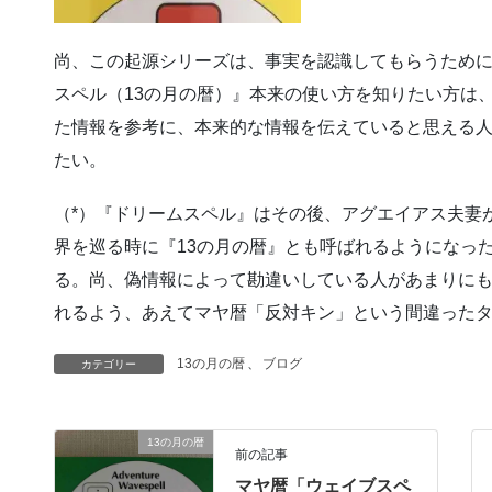
尚、この起源シリーズは、事実を認識してもらうため
スペル（13の月の暦）』本来の使い方を知りたい方は
た情報を参考に、本来的な情報を伝えていると思える
たい。
（*）『ドリームスペル』はその後、アグエイアス夫妻
界を巡る時に『13の月の暦』とも呼ばれるようになっ
る。尚、偽情報によって勘違いしている人があまりに
れるよう、あえてマヤ暦「反対キン」という間違った
13の月の暦
、
ブログ
カテゴリー
13の月の暦
前の記事
マヤ暦「ウェイブスペ