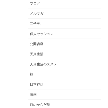
ブログ
メルマガ
二子玉川
個人セッション
公開講座
天真生活
天真生活のススメ
旅
日本神話
映画
時のからだ塾