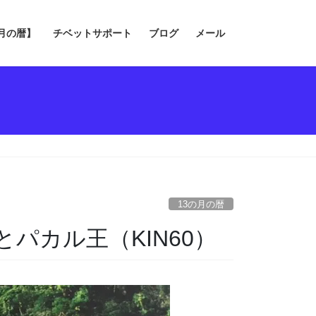
の月の暦】
チベットサポート
ブログ
メール
13の月の暦
゚カル王（KIN60）