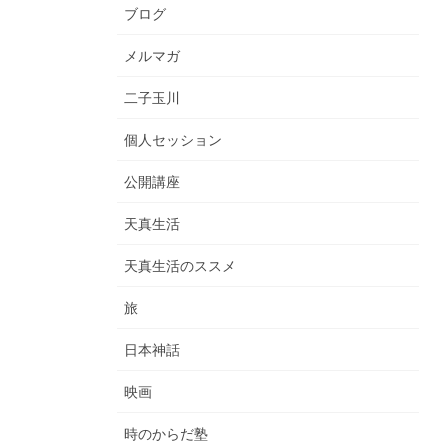
ブログ
メルマガ
二子玉川
個人セッション
公開講座
天真生活
天真生活のススメ
旅
日本神話
映画
時のからだ塾