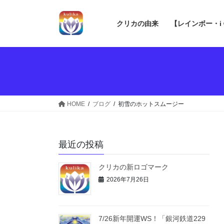
コ
ナ
ン
ビ
クリカの由来
【レインボー・i
テ
ゲ
ン
ー
ツ
シ
へ
ョ
ス
ン
キ
に
ッ
移
HOME
ブログ
初雪のホットスムージー
プ
動
最近の投稿
クリカの新ロゴマーク
2026年7月26日
7/26新年開運WS！「銀河鉄道229