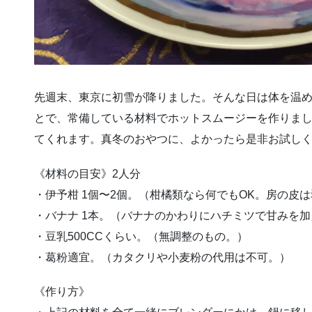
先週末、東京に初雪が降りました。そんな日は体を温
とで、常備している材料でホットスムージーを作りま
てくれます。真冬のおやつに、よかったら是非お試し
《材料の目安》2人分
・伊予柑 1個〜2個。（柑橘類なら何でもOK。房の皮
・バナナ 1本。（バナナのかわりにハチミツで甘みを
・豆乳500CCくらい。（無調整のもの。）
・葛粉適宜。（カタクリや小麦粉の代用は不可。）
《作り方》