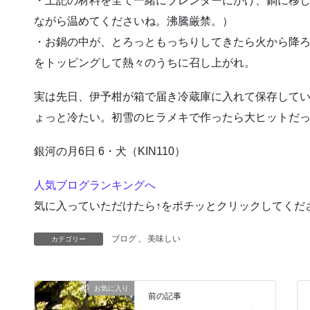
・上記の材料を全て一緒にブレンダーにかけ、鍋に移
ながら温めてくださいね。沸騰厳禁。）
・お鍋の中が、とろっともっちりしてきたら火から降
をトッピングして熱々のうちに召し上がれ。
実は先日、伊予柑が箱で届き冷蔵庫に入れて保存して
ょっと冷たい。初雪のヒラメキで作ったら大ヒットだっ
銀河の月6日 6・犬（KIN110）
人気ブログランキングへ
気に入っていただけたら↑をポチッとクリックしてくだ
ブログ
、
美味しい
カテゴリー
お気に入り
前の記事