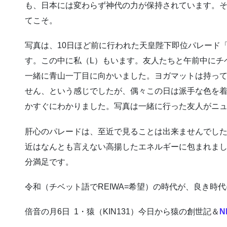
も、日本には変わらず神代の力が保持されています。
てこそ。
写真は、10日ほど前に行われた天皇陛下即位パレード
す。この中に私（L）もいます。友人たちと午前中にチ
一緒に青山一丁目に向かいました。ヨガマットは持っ
せん、という感じでしたが、偶々この日は派手な色を
かすぐにわかりました。写真は一緒に行った友人がニ
肝心のパレードは、至近で見ることは出来ませんでした
近はなんとも言えない高揚したエネルギーに包まれま
分満足です。
令和（チベット語でREIWA=希望）の時代が、良き時
倍音の月6日 1・猿（KIN131）今日から猿の創世記＆
N