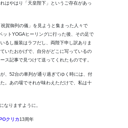
それはやはり「天皇陛下」というご存在があっ
「祝賀御列の儀」を見ようと集まった人々で
ベットYOGAヒーリングに行った後、その足で
ているし服装はラフだし、両陛下申し訳ありま
着ていたおかげで、自分がどこに写っているの
ュース記事で見つけて送ってくれたものです。
が、52台の車列が通り過ぎてゆく時には、付
した。あの場でそれが味わえただけで、私は十
代になりますように。
POクリカ
13周年