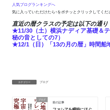
人気ブログランキングへ
気に入っていただけたら↑をポチッとクリックしてくだ
直近の暦クラスの予定は以下の通り
★11/30（土）横浜ナディア基礎
秘の音としての7）
★12/1（日）「13の月の暦」時間船地
ブログ
カテゴリー
ブログ
前の記事
ファシアを瞬時にほぐ