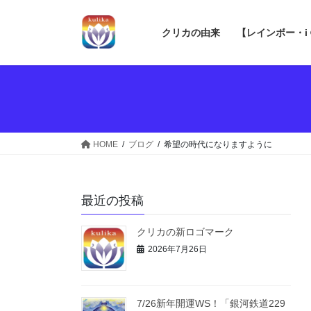
コ
ナ
ン
ビ
クリカの由来
【レインボー・i
テ
ゲ
ン
ー
ツ
シ
へ
ョ
ス
ン
キ
に
ッ
移
HOME
ブログ
希望の時代になりますように
プ
動
最近の投稿
クリカの新ロゴマーク
2026年7月26日
7/26新年開運WS！「銀河鉄道229