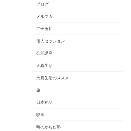
ブログ
メルマガ
二子玉川
個人セッション
公開講座
天真生活
天真生活のススメ
旅
日本神話
映画
時のからだ塾