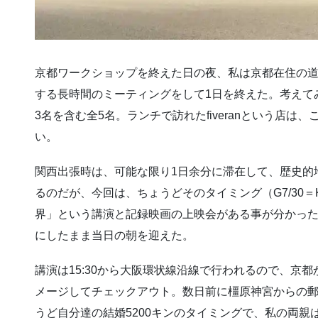
京都ワークショップを終えた日の夜、私は京都在住の
する長時間のミーティングをして1日を終えた。考えて
3名を含む全5名。ランチで訪れたfiveranという店
い。
関西出張時は、可能な限り1日余分に滞在して、歴史的
るのだが、今回は、ちょうどそのタイミング（G7/30＝
界」という講演と記録映画の上映会がある事が分かっ
にしたまま当日の朝を迎えた。
講演は15:30から大阪環状線沿線で行われるので、京
メージしてチェックアウト。数日前に橿原神宮からの郵便
うど自分達の結婚5200キンのタイミングで、私の両親は