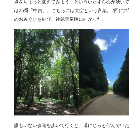
点をちょっと変えてみよう」といういたずら心が湧い
は25番「中吉」。こちらには大空という言葉。2回に
のおみぐじを結び、神武天皇陵に向かった。
誰もいない参道を歩いて行くと、道にじっと佇んでい