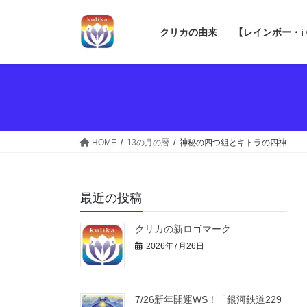
コ
ナ
ン
ビ
クリカの由来
【レインボー・i
テ
ゲ
ン
ー
ツ
シ
へ
ョ
ス
ン
キ
に
ッ
移
HOME
13の月の暦
神秘の四つ組とキトラの四神
プ
動
最近の投稿
クリカの新ロゴマーク
2026年7月26日
7/26新年開運WS！「銀河鉄道229