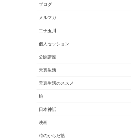
ブログ
メルマガ
二子玉川
個人セッション
公開講座
天真生活
天真生活のススメ
旅
日本神話
映画
時のからだ塾