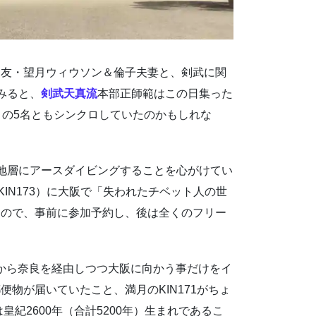
道友・望月ウィウソン＆倫子夫妻と、剣武に関
みると、
剣武天真流
本部正師範はこの日集った
は、この5名ともシンクロしていたのかもしれな
地層にアースダイビングすることを心がけてい
KIN173）に大阪で「失われたチベット人の世
たので、事前に参加予約し、後は全くのフリー
都から奈良を経由しつつ大阪に向かう事だけをイ
物が届いていたこと、満月のKIN171がちょ
皇紀2600年（合計5200年）生まれであるこ