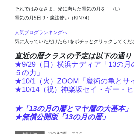
それではみなさま、光に満ちた電気の月を！（L）
電気の月5日 9・魔法使い（KIN74）
人気ブログランキングへ
気に入っていただけたら↑をポチッとクリックしてくだ
直近の暦クラスの予定は以下の通り
★9/29（日）横浜ナディア
「13の
５の力」
★10/1（火）ZOOM「魔術の亀と
★10/14（祝）神楽坂セイ・ギー・
★「13の月の暦とマヤ暦の大基本」
★無償公開版「13の月の暦」
13の月の暦
、
ブログ
カテゴリー