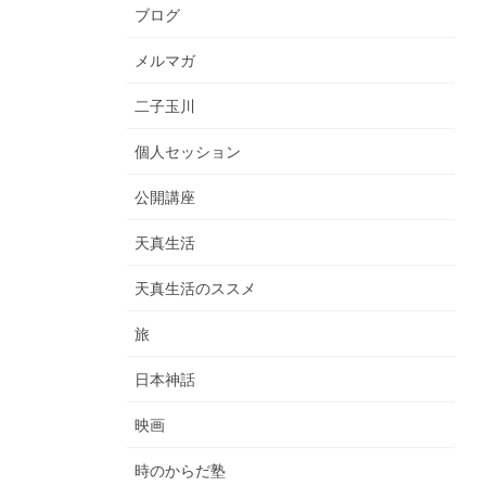
ブログ
メルマガ
二子玉川
個人セッション
公開講座
天真生活
天真生活のススメ
旅
日本神話
映画
時のからだ塾