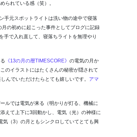
なめられている感（笑）。
チン手元スポットライトは洗い物の途中で寝落
の月の初めに起こった事件としてブログに記録
を手で入れ直して、寝落ちライトを無理やり
よる
《13の月の暦TIMESCORE》
の電気の月か
！このイラストにはたくさんの秘密が隠されて
楽しんでいただけたらとても嬉しいです。
アマ
パールでは電気が来る（明かりが灯る、機械に
添えて上下に3回動かし、電気（光）の神様に
電気（3）の月ともシンクロしていてとても興