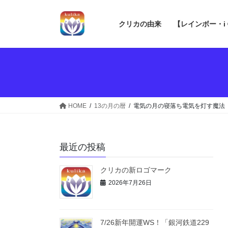
コ
ナ
ン
ビ
クリカの由来
【レインボー・i
テ
ゲ
ン
ー
ツ
シ
へ
ョ
ス
ン
キ
に
ッ
移
HOME
13の月の暦
電気の月の寝落ち電気を灯す魔法
プ
動
最近の投稿
クリカの新ロゴマーク
2026年7月26日
7/26新年開運WS！「銀河鉄道229