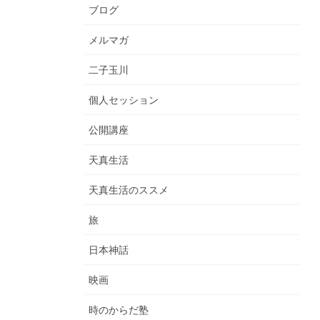
ブログ
メルマガ
二子玉川
個人セッション
公開講座
天真生活
天真生活のススメ
旅
日本神話
映画
時のからだ塾