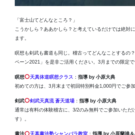
「富士山てどんなところ？」
こうかしら？ああかしら？と考えているだけでは絶対
ます。
瞑想も剣武も書道も同じ。稽古ってどんなことするの
ペーン2021」を是非ご活用ください。3月までの限定
瞑想
天真体道瞑想クラス
：
指導 by 小原大典
初めての方は、3月末まで初回特別料金1,000円でご参
剣武
剣武天真流 蒼天道場
：
指導 by 小原大典
通常は有料の体験稽古に、3/2のみ無料でご参加いた
す）。
書法
天真書法塾シャンバラ教室
：
指導 by 小原蘭禅