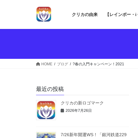
コ
ナ
ン
ビ
クリカの由来
【レインボー・i
テ
ゲ
ン
ー
ツ
シ
へ
ョ
ス
ン
キ
に
ッ
移
HOME
ブログ
?春の入門キャンペーン！2021
プ
動
最近の投稿
クリカの新ロゴマーク
2026年7月26日
7/26新年開運WS！「銀河鉄道229