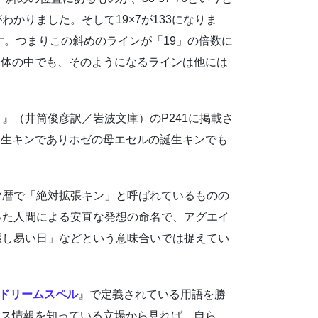
かりました。そして19×7が133になりま
ります。つまりこの斜めのラインが「19」の倍数に
全体の中でも、そのようになるラインは他には
）
』（井筒俊彦訳／岩波文庫）のP241に掲載さ
誕生キンでありホゼの母エセルの誕生キンでも
ヤ暦で「絶対拡張キン」と呼ばれているものの
った人間による安直な発想の命名で、アグエイ
張し易い日」などという意味合いでは捉えてい
ドリームスペル
』で定義されている用語を勝
ース情報を知っている立場から見れば、自ら