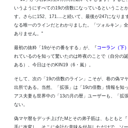
いうようにすべての19の倍数になっているということがわ
す。さらに152、171….と続いて、最後が247にな
なる唯一のラインだとわかりました。「ツォルキン」
ありません。”
最初の抜粋「19がその番をする」が、『
コーラン（下
れているのを知って驚いたのは昨夜のことで（自分の
ある）、今日はそのKIN19（6・嵐）。
そして、次の「19の倍数のライン」こそが、巷の偽マ
出所である。当然、「拡張」は「19の倍数」情報を知
アス夫妻も世界中の「13の月の暦」ユーザーも、「拡
ない。
偽マヤ暦をデッチ上げたMとその弟子筋は、もともと『
手に改変し、そこに余計な意味を付与しただけで、ソ