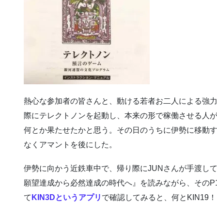
熱心な参加者の皆さんと、動ける若者お二人による強
際にテレクトノンを起動し、本来の形で稼働させる人
何とか果たせたかと思う。その日のうちに伊勢に移動
なくアマントを後にした。
伊勢に向かう近鉄車中で、帰り際にJUNさんが手渡し
願望達成から必然達成の時代へ』を読みながら、そのP12
て
KIN3Dというアプリ
で確認してみると、何とKIN19