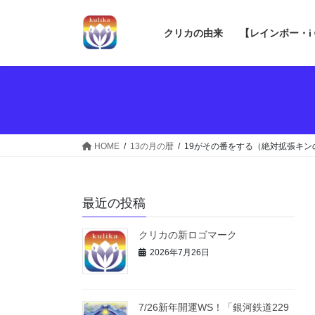
コ
ナ
ン
ビ
クリカの由来
【レインボー・i
テ
ゲ
ン
ー
ツ
シ
へ
ョ
ス
ン
キ
に
ッ
移
HOME
13の月の暦
19がその番をする（絶対拡張キ
プ
動
最近の投稿
クリカの新ロゴマーク
2026年7月26日
7/26新年開運WS！「銀河鉄道229