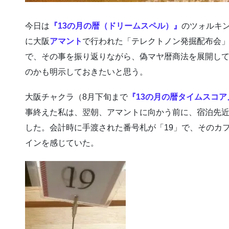
今日は
『13の月の暦（ドリームスペル）』
のツォルキンで
に大阪
アマント
で行われた「テレクトノン発掘配布会」
で、その事を振り返りながら、偽マヤ暦商法を展開し
のかも明示しておきたいと思う。
大阪チャクラ（8月下旬まで
『13の月の暦タイムスコア
事終えた私は、翌朝、アマントに向かう前に、宿泊先
した。会計時に手渡された番号札が「19」で、そのカ
インを感じていた。