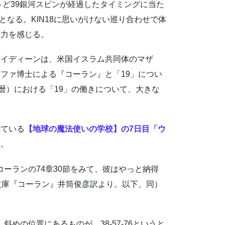
ょうど39銀河スピンが経過したタイミングに当た
となる。KIN18に思いがけない巡り合わせで体
の力を感じる。
ロイディーンは、米国イスラム共同体のマザ
ファ博士による『コーラン』と「19」につい
暦）における「19」の働きについて、大きな
れている
【地球の魔法使いの学校】の7日目「ウ
る。
コーランの74章30節をみて、彼はやっと納得
文庫『コーラン』井筒俊彦訳より。以下、同）
斜めの位置にあるものが、38-57-76というと