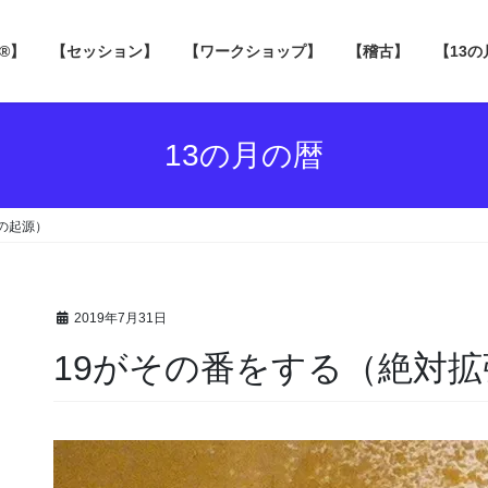
 ®】
【セッション】
【ワークショップ】
【稽古】
【13
13の月の暦
ンの起源）
2019年7月31日
19がその番をする（絶対