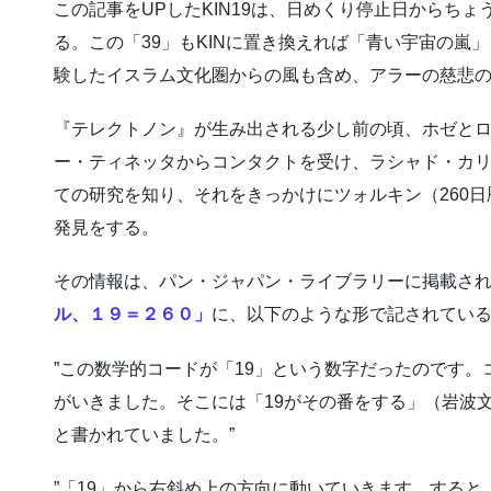
この記事をUPしたKIN19は、日めくり停止日からち
る。この「39」もKINに置き換えれば「青い宇宙の嵐」
験したイスラム文化圏からの風も含め、アラーの慈悲
『テレクトノン』が生み出される少し前の頃、ホゼと
ー・ティネッタからコンタクトを受け、ラシャド・カリ
ての研究を知り、それをきっかけにツォルキン（260日
発見をする。
その情報は、パン・ジャパン・ライブラリーに掲載さ
ル、１９＝２６０」
に、以下のような形で記されてい
”この数学的コードが「19」という数字だったのです。
がいきました。そこには「19がその番をする」（岩波
と書かれていました。”
”「19」から右斜め上の方向に動いていきます。すると、