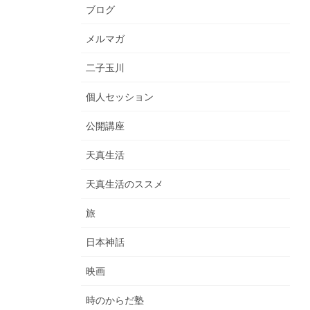
ブログ
メルマガ
二子玉川
個人セッション
公開講座
天真生活
天真生活のススメ
旅
日本神話
映画
時のからだ塾