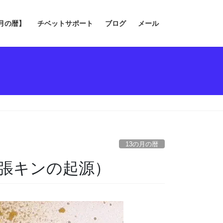
の月の暦】
チベットサポート
ブログ
メール
13の月の暦
拡張キンの起源）