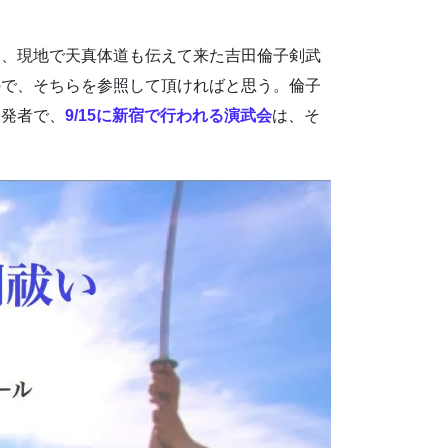
し、現地で天真体道も伝えて来た吉田倫子剣武
ので、そちらを参照して頂ければと思う。倫子
開発者で、
9/15に新宿で行われる演武会
は、そ