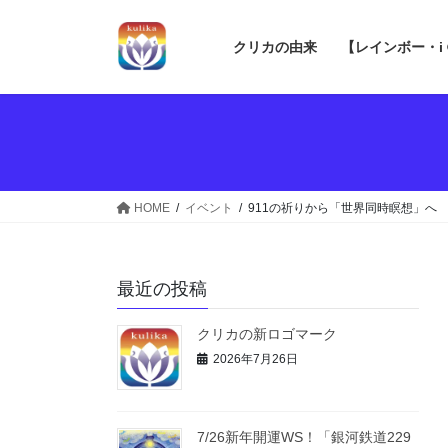
コ
ナ
ン
ビ
クリカの由来
【レインボー・i
テ
ゲ
ン
ー
ツ
シ
へ
ョ
ス
ン
キ
に
ッ
移
HOME
イベント
911の祈りから「世界同時瞑想」へ
プ
動
最近の投稿
クリカの新ロゴマーク
2026年7月26日
7/26新年開運WS！「銀河鉄道229