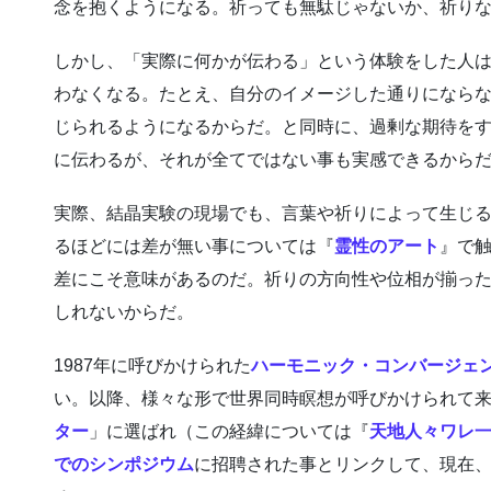
念を抱くようになる。祈っても無駄じゃないか、祈り
しかし、「実際に何かが伝わる」という体験をした人
わなくなる。たとえ、自分のイメージした通りになら
じられるようになるからだ。と同時に、過剰な期待を
に伝わるが、それが全てではない事も実感できるから
実際、結晶実験の現場でも、言葉や祈りによって生じ
るほどには差が無い事については『
霊性のアート
』で
差にこそ意味があるのだ。祈りの方向性や位相が揃っ
しれないからだ。
1987年に呼びかけられた
ハーモニック・コンバージェ
い。以降、様々な形で世界同時瞑想が呼びかけられて
ター
」に選ばれ（この経緯については『
天地人々ワレ
でのシンポジウム
に招聘された事とリンクして、現在