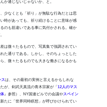
なんか通じないじゃないか、と。
は、少なくとも「祈り」が無駄な行為だとは思
ない時があっても、祈り続けることに意味が感
するのも筋違いである事に気付かされる。確か
だ。
る差は微々たるもので、写真集で強調されてい
触れた通りである。しかし、そのちょっとした
たら、微々たるものでも大きな働きになるかも
ンス
は、その最初の実例と言えるかもしれな
来たが、剣武天真流の青木宗家が「
12人のマス
一体
』参照）、NY国連ビルでの会議や
スペイン
、新たに「世界同時瞑想」が呼びかけられてい