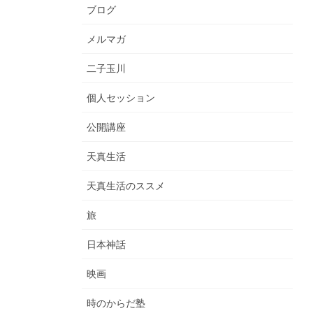
ブログ
メルマガ
二子玉川
個人セッション
公開講座
天真生活
天真生活のススメ
旅
日本神話
映画
時のからだ塾