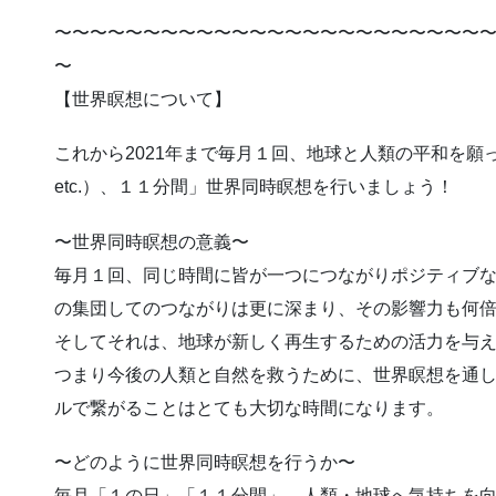
〜〜〜〜〜〜〜〜〜〜〜〜〜〜〜〜〜〜〜〜〜〜〜〜
〜
【世界瞑想について】
これから2021年まで毎月１回、地球と人類の平和を
etc.）、１１分間」世界同時瞑想を行いましょう！
〜世界同時瞑想の意義〜
毎月１回、同じ時間に皆が一つにつながりポジティブ
の集団してのつながりは更に深まり、その影響力も何
そしてそれは、地球が新しく再生するための活力を与
つまり今後の人類と自然を救うために、世界瞑想を通
ルで繋がることはとても大切な時間になります。
〜どのように世界同時瞑想を行うか〜
毎月「１の日」「１１分間」、人類・地球へ気持ちを