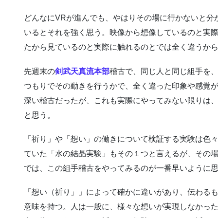
どんなにVRが進んでも、やはりその場に行かないと分
いるとそれを強く思う。映像から想像しているのと実
たから見ているのと実際に触れるのとでは全く違うか
先週末の
剣武天真流本部
稽古で、同じ人と同じ組手を
つもりでその動きを行うかで、全く違った印象や感覚
深い稽古だったが、これも実際にやってみない限りは
と思う。
「祈り」や「想い」の働きについて検証する実験は色
ていた「水の結晶実験」もその１つと言えるが、その
では、この組手稽古をやってみるのが一番早いように
「想い（祈り」」によって確かに違いがあり、伝わる
意味を持つ。人は一般に、様々な想いが実現しなかっ