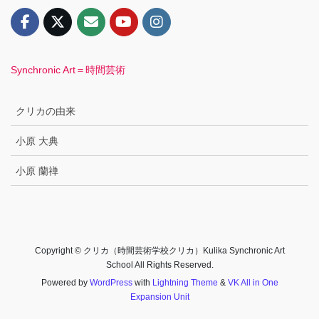
Synchronic Art＝時間芸術
クリカの由来
小原 大典
小原 蘭禅
Copyright © クリカ（時間芸術学校クリカ）Kulika Synchronic Art
School All Rights Reserved.
Powered by
WordPress
with
Lightning Theme
&
VK All in One
Expansion Unit