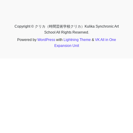
Copyright © クリカ（時間芸術学校クリカ）Kulika Synchronic Art
School All Rights Reserved.
Powered by
WordPress
with
Lightning Theme
&
VK All in One
Expansion Unit