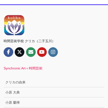
時間芸術学校 クリカ（二子玉川）
Synchronic Art＝時間芸術
クリカの由来
小原 大典
小原 蘭禅