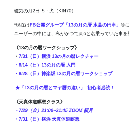
磁気の月2日 5・犬（KIN70）
*現在は
FB公開グループ「13の月の暦 水晶の円卓」
等
ユーザーの中には、私がかつてjojoと名乗っていた事
《13の月の暦ワークショップ》
・
7/31（日）横浜 13の月の暦レクチャー
・8/14（日）13の月の暦 入門
・8/28（日）神楽坂 13の月の暦ワークショップ
★「13の月の暦とマヤ暦の違い」 初心者必読！
《天真体道瞑想クラス》
・7/29（金）21:00~21:45 ZOOM 新月
・7/31（日）横浜 天真体道瞑想