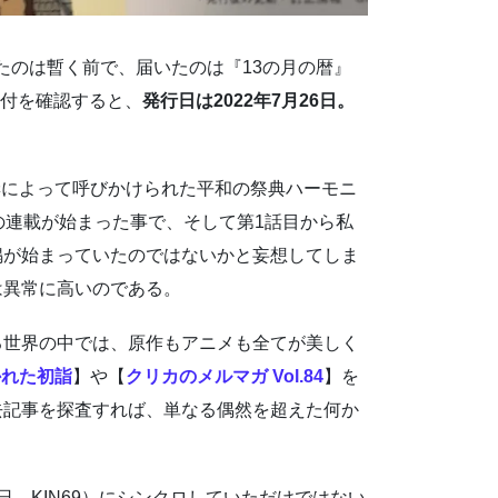
たのは暫く前で、届いたのは『13の月の暦』
奥付を確認すると、
発行日は2022年7月26日。
妻によって呼びかけられた平和の祭典ハーモニ
の連載が始まった事で、そして第1話目から私
鳴が始まっていたのではないかと妄想してしま
は異常に高いのである。
る世界の中では、原作もアニメも全てが美しく
かれた初詣
】や【
クリカのメルマガ Vol.84
】を
去記事を探査すれば、単なる偶然を超えた何か
日、KIN69）にシンクロしていただけではない