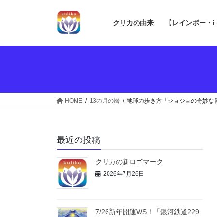
コ
ナ
ン
ビ
クリカの由来
【レインボー・i
テ
ゲ
ン
ー
ツ
シ
へ
ョ
ス
ン
キ
に
ッ
移
HOME
13の月の暦
地球の歩き方「ジョジョの奇妙
プ
動
最近の投稿
クリカの新ロゴマーク
2026年7月26日
7/26新年開運WS！「銀河鉄道229