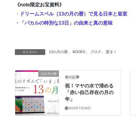
《note限定お宝資料》
・
ドリームスペル（13の月の暦）で見る日本と皇室
・「パカルの特別な13日」の由来と真の意味
13の月の暦
、
BOOKS
、
ブログ
、
驚き！
カテゴリー
13の月の暦
前の記事
祝！マヤの水で清める
「赤い自己存在の月の
年」
2022年7月26日