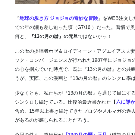
『
地球の歩き方 ジョジョの奇妙な冒険
』をWEB注文し
での年の瀬も差し迫った頃（G7/16 ）だった。習慣で
何と、
『13の月の暦』の元旦
ではないかっ！
この暦の提唱者ホゼ＆ロイディーン・アグエイアス夫
ック・コンバージェンスが行われた1987年にジョジョ
の心を掴んでいた時点で、既に『13の月の暦』との共
うが、実際、この漫画と『13の月の暦』のシンクロ率
少なくとも、私たちが『13の月の暦』を通じて目にす
シンクロし続けている。比較的最近書かれた【
六に導
含め、15年以上書き続けてきたブログやメルマガの過
があるのが感じられることだろう。
今回の件も、発行日が
『13の月の暦』元旦
（磁気の月1