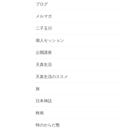
ブログ
メルマガ
二子玉川
個人セッション
公開講座
天真生活
天真生活のススメ
旅
日本神話
映画
時のからだ塾