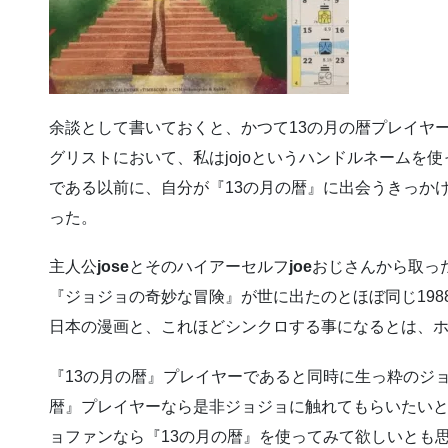
余談として書いておくと、かつて13の月の暦プレイヤ
グリストにおいて、私はjojoというハンドルネームを
である以前に、自分が『13の月の暦』に出会うきっか
った。
主人公
jose
とそのハイアーセルフ
joe
おじさんから取っ
『ジョジョの奇妙な冒険』が世に出たのとほぼ同じ19
日本の漫画と、これほどシンクロする事になるとは、
『13の月の暦』プレイヤーであると同時に生っ粋のジ
暦』プレイヤーなら是非ジョジョに触れてもらいたい
ョファンなら『13の月の暦』を使ってみて欲しいとも