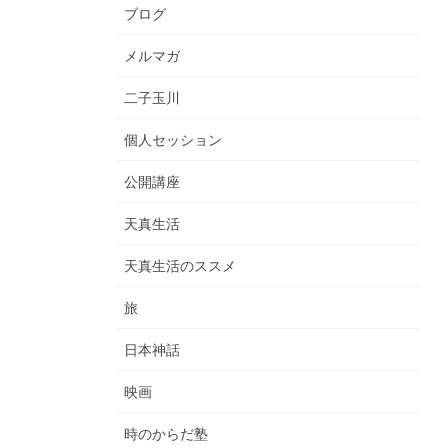
ブログ
メルマガ
二子玉川
個人セッション
公開講座
天真生活
天真生活のススメ
旅
日本神話
映画
時のからだ塾