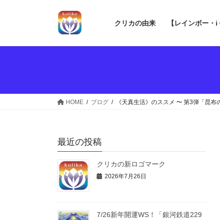
コ
ナ
ン
ビ
クリカの由来
【レインボー・i
テ
ゲ
ン
ー
ツ
シ
へ
ョ
ス
ン
キ
に
ッ
移
HOME
ブログ
《天真生活》のススメ 〜 第3弾「昆布
プ
動
最近の投稿
クリカの新ロゴマーク
2026年7月26日
7/26新年開運WS！「銀河鉄道229