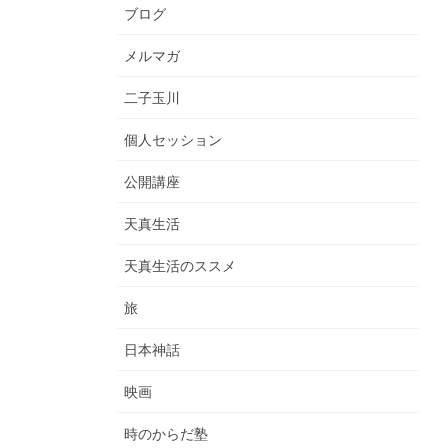
ブログ
メルマガ
二子玉川
個人セッション
公開講座
天真生活
天真生活のススメ
旅
日本神話
映画
時のからだ塾