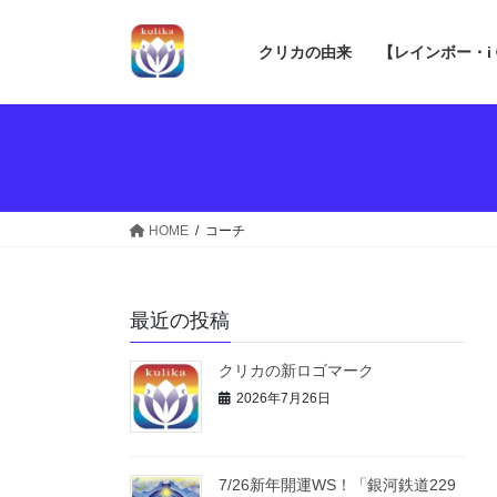
コ
ナ
ン
ビ
クリカの由来
【レインボー・i
テ
ゲ
ン
ー
ツ
シ
へ
ョ
ス
ン
キ
に
ッ
移
HOME
コーチ
プ
動
最近の投稿
クリカの新ロゴマーク
2026年7月26日
7/26新年開運WS！「銀河鉄道229