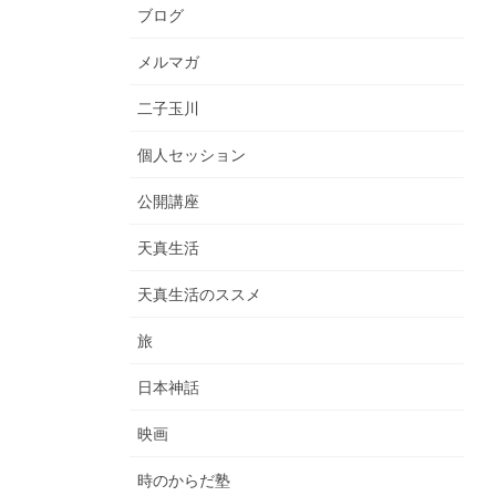
ブログ
メルマガ
二子玉川
個人セッション
公開講座
天真生活
天真生活のススメ
旅
日本神話
映画
時のからだ塾