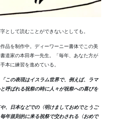
文字として読むことができないとしても。
在作品を制作中。ディーワーニー書体でこの美
ア書道家の本田孝一先生。「毎年、あなた方が
お手本に練習を進めている。
、
「この表現はイスラム世界で、例えば、ラマ
ルと呼ばれる祝祭の時に人々が祝祭への喜びを
てや、日本などでの〈明けましておめでとうご
、
毎年規則的に来る祝祭で交わされる〈おめで