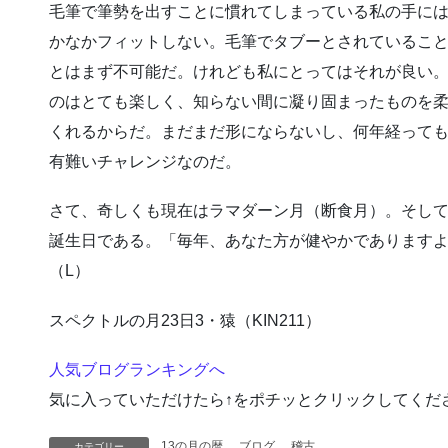
毛筆で筆勢を出すことに慣れてしまっている私の手に
かなかフィットしない。毛筆でタブーとされているこ
とはまず不可能だ。けれども私にとってはそれが良い
のはとても楽しく、知らない間に凝り固まったものを
くれるからだ。まだまだ形にならないし、何年経って
有難いチャレンジなのだ。
さて、奇しくも現在はラマダーン月（断食月）。そし
誕生日である。「毎年、あなた方が健やかであります
（L）
スペクトルの月23日3・猿（KIN211）
人気ブログランキングへ
気に入っていただけたら↑をポチッとクリックしてくだ
13の月の暦
、
ブログ
、
稽古
カテゴリー