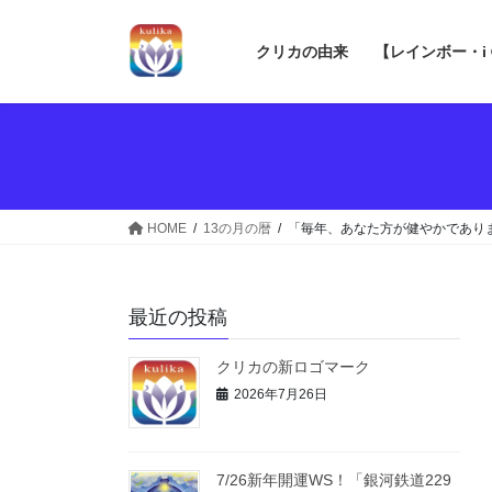
コ
ナ
ン
ビ
クリカの由来
【レインボー・i
テ
ゲ
ン
ー
ツ
シ
へ
ョ
ス
ン
キ
に
ッ
移
HOME
13の月の暦
「毎年、あなた方が健やかであり
プ
動
最近の投稿
クリカの新ロゴマーク
2026年7月26日
7/26新年開運WS！「銀河鉄道229