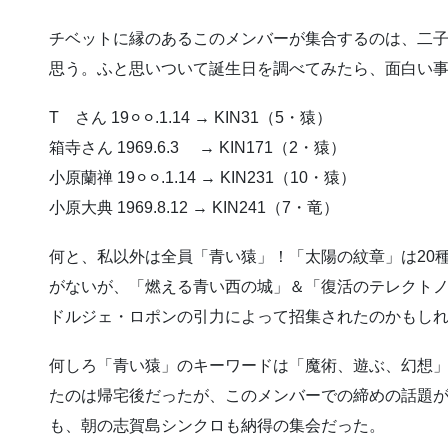
チベットに縁のあるこのメンバーが集合するのは、二
思う。ふと思いついて誕生日を調べてみたら、面白い
T さん 19⚪︎⚪︎.1.14 → KIN31（5・猿）
箱寺さん 1969.6.3 → KIN171（2・猿）
小原蘭禅 19⚪︎⚪︎.1.14 → KIN231（10・猿）
小原大典 1969.8.12 → KIN241（7・竜）
何と、私以外は全員「青い猿」！「太陽の紋章」は20
がないが、「燃える青い西の城」＆「復活のテレクト
ドルジェ・ロポンの引力によって招集されたのかもし
何しろ「青い猿」のキーワードは「魔術、遊ぶ、幻想
たのは帰宅後だったが、このメンバーでの締めの話題
も、朝の志賀島シンクロも納得の集会だった。