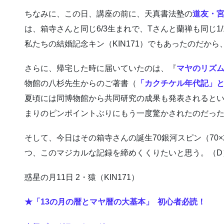
ちなみに、この日、講座の前に、天真書法塾の
道友・
は、箱寺さんと同じ6/3生まれで、Tさんと蘭禅も同じ1
私たちの結婚記念キン（KIN171）でもあったのだから
さらに、帰宅した時に届いていたのは、『
マヤのリズ
物館の八杉先生からのご著書（
「カクチケル年代記」
夏頃には同博物館から共同研究の成果も発表されると
まりのピンポイントぶりにもう一度驚かされたのだっ
そして、今日はその箱寺さんの誕生70銀河スピン（70
つ、このマジカルな記録を締めくくりたいと思う。（D
惑星の月11日 2・猿（KIN171）
★「13の月の暦とマヤ暦の大基本」 初心者必読！