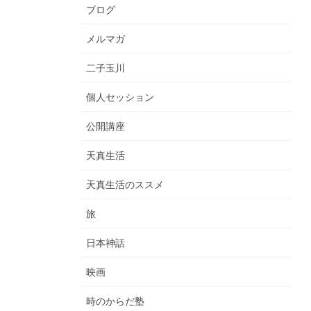
ブログ
メルマガ
二子玉川
個人セッション
公開講座
天真生活
天真生活のススメ
旅
日本神話
映画
時のからだ塾