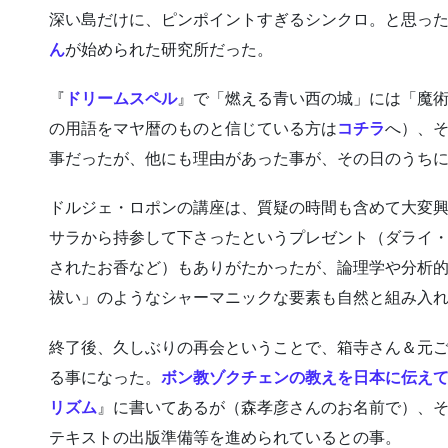
深い島だけに、ピンポイントすぎるシンクロ。と思っ
ん
が始められた研究所だった。
『
ドリームスペル
』で「燃える青い西の城」には「魔
の用語をマヤ暦のものと信じている方は
コチラ
へ）、
事だったが、他にも理由があった事が、その日のうち
ドルジェ・ロポンの講座は、質疑の時間も含めて大変
サラから持参して下さったというプレゼント（ダライ
されたお香など）もありがたかったが、論理学や分析
祓い」のようなシャーマニックな要素も自然と組み入
終了後、久しぶりの再会ということで、箱寺さん＆元ご
る事になった。
ボン教ゾクチェンの教えを日本に伝え
リズム
』に書いてあるが（森孝彦さんのお名前で）、
テキストの出版準備等を進められているとの事。