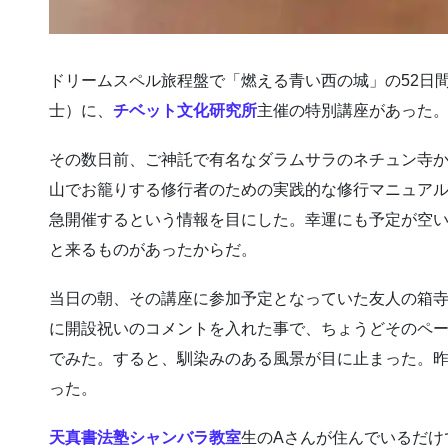
ドリームスペル旅程盤で「燃える青い西の城」の52日間が
士）に、
チベット文化研究所
主催の特別講座があった
その数日前、ご神託で有名なダラムサラのネチュン寺
山でお籠りする修行者のための実践的な修行マニュア
急開催するという情報を目にした。幸運にも予定が空
と来るものがあったからだ。
当日の朝、その講座に参加予定となっていた友人の箱
に開設祝いのコメントを入れた事で、ちょうどそのペ
でみた。すると、馴染みのある風景が目に止まった。
った。
天真書法塾シャンバラ教室
生のAさんが住んでいるだけ