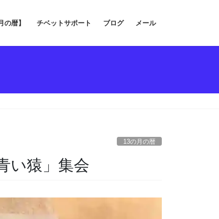
の月の暦】
チベットサポート
ブログ
メール
13の月の暦
青い猿」集会