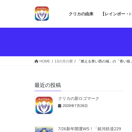
コ
ナ
ン
ビ
クリカの由来
【レインボー・i
テ
ゲ
ン
ー
ツ
シ
へ
ョ
ス
ン
キ
に
ッ
移
HOME
13の月の暦
「燃える青い西の城」の「青い猿
プ
動
最近の投稿
クリカの新ロゴマーク
2026年7月26日
7/26新年開運WS！「銀河鉄道229