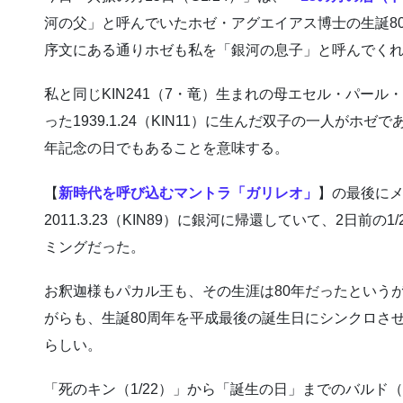
河の父」と呼んでいたホゼ・アグエイアス博士の生誕8
序文にある通りホゼも私を「銀河の息子」と呼んでく
私と同じKIN241（7・竜）生まれの母エセル・パール
った1939.1.24（KIN11）に生んだ双子の一人がホ
年記念の日でもあることを意味する。
【
新時代を呼び込むマントラ「ガリレオ」
】の最後にメ
2011.3.23（KIN89）に銀河に帰還していて、2日前の
ミングだった。
お釈迦様もパカル王も、その生涯は80年だったという
がらも、生誕80周年を平成最後の誕生日にシンクロさ
らしい。
「死のキン（1/22）」から「誕生の日」までのバルド（