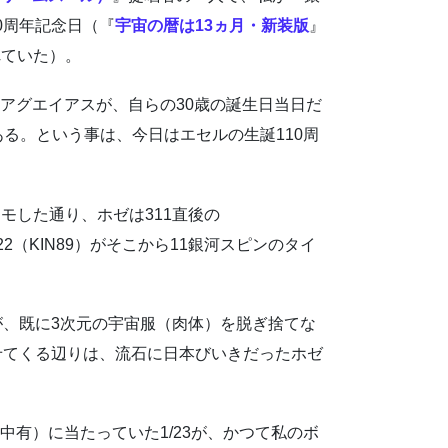
0周年記念日（『
宇宙の暦は13ヵ月・新装版
』
れていた）。
・アグエイアスが、自らの30歳の誕生日当日だ
ゼである。という事は、今日はエセルの生誕110周
モした通り、ホゼは311直後の
1/22（KIN89）がそこから11銀河スピンのタイ
が、既に3次元の宇宙服（肉体）を脱ぎ捨てな
せてくる辺りは、流石に日本びいきだったホゼ
中有）に当たっていた1/23が、かつて私のボ