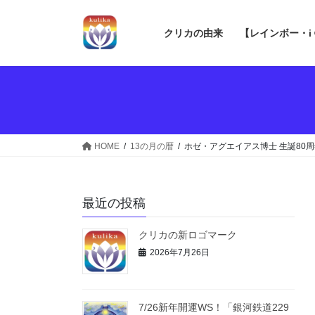
コ
ナ
ン
ビ
クリカの由来
【レインボー・i
テ
ゲ
ン
ー
ツ
シ
へ
ョ
ス
ン
キ
に
ッ
移
HOME
13の月の暦
ホゼ・アグエイアス博士 生誕80周
プ
動
最近の投稿
クリカの新ロゴマーク
2026年7月26日
7/26新年開運WS！「銀河鉄道229