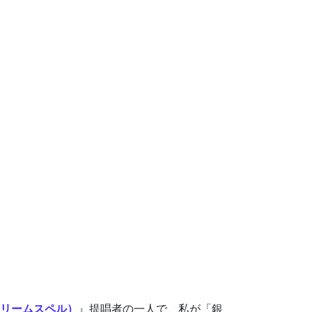
ドリームスペル）
』提唱者の一人で、私が「銀