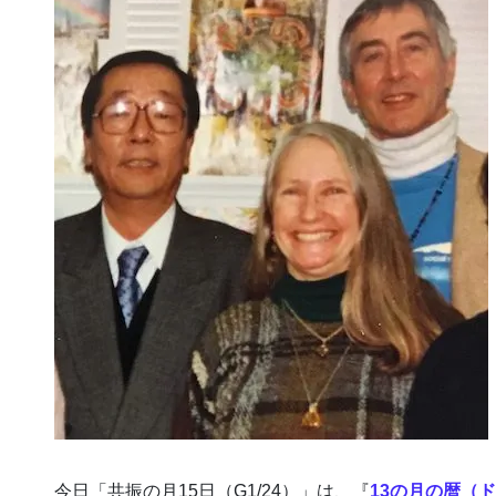
今日「共振の月15日（G1/24）」は、『
13の月の暦（