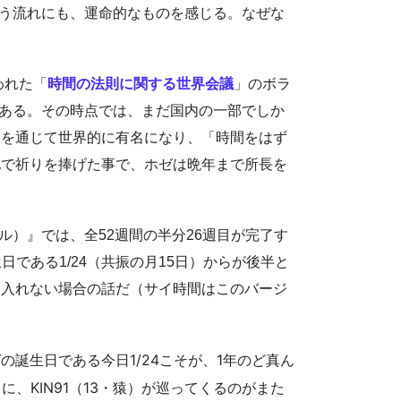
いう流れにも、運命的なものを感じる。なぜな
われた「
時間の法則に関する世界会議
」のボラ
である。その時点では、まだ国内の一部でしか
』を通じて世界的に有名になり、「時間をはず
地で祈りを捧げた事で、ホゼは晩年まで所長を
ペル）』では、全52週間の半分26週目が完了す
日である1/24（共振の月15日）からが後半と
を入れない場合の話だ（サイ時間はこのバージ
誕生日である今日1/24こそが、1年のど真ん
に、KIN91（13・猿）が巡ってくるのがまた