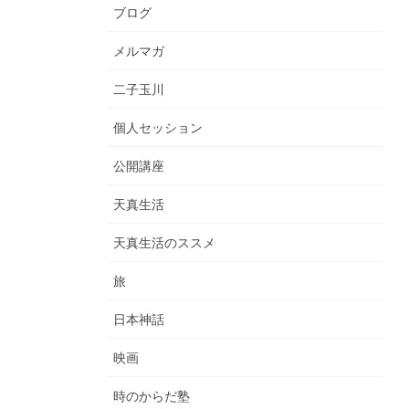
ブログ
メルマガ
二子玉川
個人セッション
公開講座
天真生活
天真生活のススメ
旅
日本神話
映画
時のからだ塾