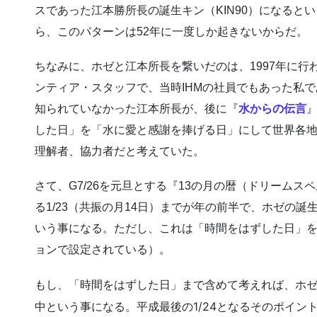
スであった江本勝所長の誕生キン（KIN90）になると
ら、このパターンは52年に一度しか起きないからだ。
ちなみに、ホゼと江本所長を繋いだのは、1997年に行
ンティア・スタッフで、当時IHMの社員でもあった私
知られていなかった江本所長が、後に『
水からの伝言
した日」を「水に愛と感謝を捧げる日」にして世界各
理解者、協力者だと考えていた。
さて、G7/26を元旦とする『13の月の暦（ドリームス
る1/23（共振の月14日）までが年の前半で、ホゼの誕生
いう事になる。ただし、これは「時間をはずした日」
ョンで設定されている）。
もし、「時間をはずした日」まで含めて考えれば、ホゼの
中という事になる。平成最後の1/24となるそのポイント