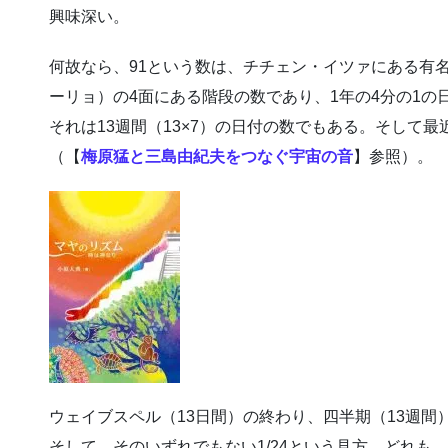
興味深い。
何故なら、91という数は、チチェン・イツァにある有
ーリョ）の4面にある階段の数であり、1年の4分の1の日
それは13週間（13×7）の日付の数でもある。そして
（【
梅原猛と三島由紀夫をつなぐ宇宙の音
】参照）。
ウェイブスペル（13日間）の終わり、四半期（13週間
そして、そのいずれでもない1/24という見方。どれも