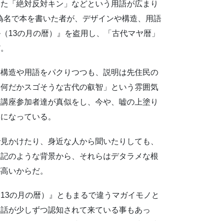
った「絶対反対キン」などという用語が広まり
の偽名で本を書いた者が、デザインや構造、用語
（13の月の暦）』を盗用し、「古代マヤ暦」
だ。
の構造や用語をパクりつつも、説明は先住民の
「何だかスゴそうな古代の叡智」という雰囲気
や講座参加者達が真似をし、今や、嘘の上塗り
いになっている。
で見かけたり、身近な人から聞いたりしても、
上記のような背景から、それらはデタラメな根
が高いからだ。
13の月の暦）』ともまるで違うマガイモノと
う話が少しずつ認知されて来ている事もあっ