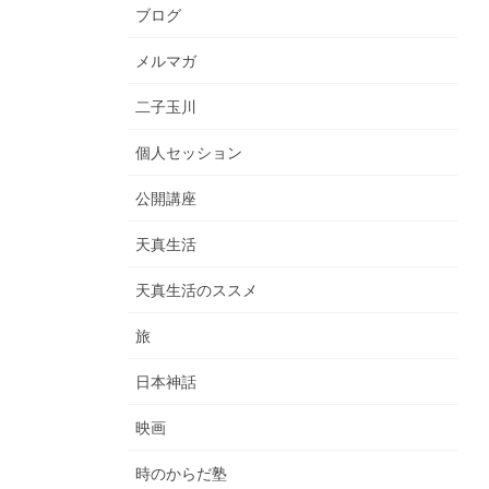
ブログ
メルマガ
二子玉川
個人セッション
公開講座
天真生活
天真生活のススメ
旅
日本神話
映画
時のからだ塾