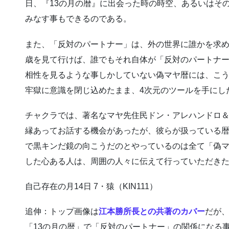
日、『13の月の暦』に出会った時の時空、あるいはそ
みなす事もできるのである。
また、「反対のパートナー」は、外の世界に誰かを求め
歳を見て行けば、誰でもそれ自体が「反対のパートナー
相性を見るような事しかしていない偽マヤ暦には、こう
牢獄に意識を閉じ込めたまま、4次元のツールを手にし
チャクラでは、著名なマヤ先住民ドン・アレハンドロ
縁あってお話する機会があったが、彼らが扱っている
で黒キンだ鏡の向こうだのとやっているのは全て「偽
した心ある人は、周囲の人々に伝えて行っていただきた
自己存在の月14日 7・猿（KIN111）
追伸：トップ画像は
江本勝所長との共著のカバー
だが
「13の月の暦」で「反対のパートナー」の関係になる