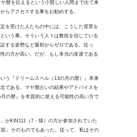
マヤ暦を伝えるという小賢しい人間まで出て来
てからアクセスする事をお勧めする。
認定を受けた人たちの中には、こうした背景を
いという事。そういう人々は教祖を信じている
検証する姿勢など最初からゼロである。従っ
能性の方が高い。だが、もし本当の友達である
いう『ドリームスペル（13の月の暦）』本来
残念である。マヤ暦占いの結果やアドバイスを
の月の暦』を本質的に使える可能性の高い方で
がKIN111（7・猿）の方が参加されていた
道筋」そのものでもあった。従って、私はその