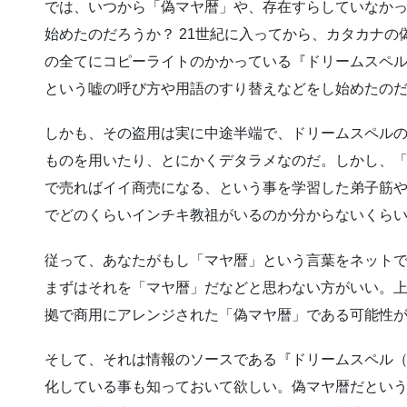
では、いつから「偽マヤ暦」や、存在すらしていなか
始めたのだろうか？ 21世紀に入ってから、カタカナ
の全てにコピーライトのかかっている『ドリームスペル
という嘘の呼び方や用語のすり替えなどをし始めたの
しかも、その盗用は実に中途半端で、ドリームスペル
ものを用いたり、とにかくデタラメなのだ。しかし、
で売ればイイ商売になる、という事を学習した弟子筋
でどのくらいインチキ教祖がいるのか分からないくら
従って、あなたがもし「マヤ暦」という言葉をネット
まずはそれを「マヤ暦」だなどと思わない方がいい。
拠で商用にアレンジされた「偽マヤ暦」である可能性
そして、それは情報のソースである『ドリームスペル（
化している事も知っておいて欲しい。偽マヤ暦だとい