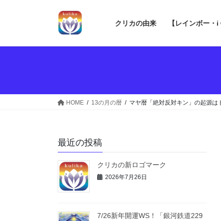
コ
ナ
ン
ビ
クリカの由来
【レインボー・i
テ
ゲ
ン
ー
ツ
シ
へ
ョ
ス
ン
キ
に
ッ
移
HOME
13の月の暦
マヤ暦「絶対反対キン」の起源はト
プ
動
最近の投稿
クリカの新ロゴマーク
2026年7月26日
7/26新年開運WS！「銀河鉄道229