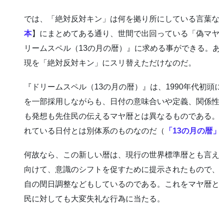
では、「絶対反対キン」は何を拠り所にしている言葉
本
】にまとめてある通り、世間で出回っている「偽マ
リームスペル（13の月の暦）』に求める事ができる。
現を「絶対反対キン」にスリ替えただけなのだ。
『ドリームスペル（13の月の暦）』は、1990年代初
を一部採用しながらも、日付の意味合いや定義、関係
も発想も先住民の伝えるマヤ暦とは異なるものである
れている日付とは別体系のものなのだ（
「13の月の暦」
何故なら、この新しい暦は、現行の世界標準暦とも言
向けて、意識のシフトを促すために提示されたもので
自の閏日調整などもしているのである。これをマヤ暦
民に対しても大変失礼な行為に当たる。