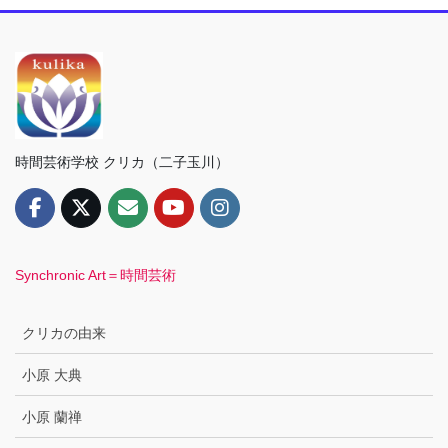
時間芸術学校 クリカ（二子玉川）
Synchronic Art＝時間芸術
クリカの由来
小原 大典
小原 蘭禅