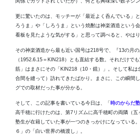
関係でカットされていたが）、何とも興味深い数字シ
更に驚いたのは、モッチーが「最近よく呑んでいる」
ろうま」や「しろうま」という焼酎は神楽酒造という
看板を見たような気がする」と思って調べると、やは
その神楽酒造から最も近い国号は218号で、『13の月
（1952.6.15＝KIN218）とも直結する数。それだ
筋」はまさにその「KIN218（10・鏡）」。そして
合間を縫って）訪れてきたばかり。まさに、この瞬間
グでの取材だった事が分かる。
そして、この記事を書いている今日は、「
時のからだ
高千穂に行けたのは、第7リズムに高千穂町の両隣（五
塾生が在籍していた事が一つのきっかけになっている
６」の「白い世界の橋渡し」。