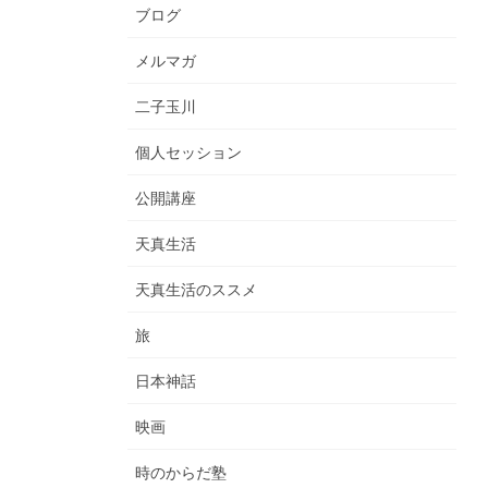
ブログ
メルマガ
二子玉川
個人セッション
公開講座
天真生活
天真生活のススメ
旅
日本神話
映画
時のからだ塾