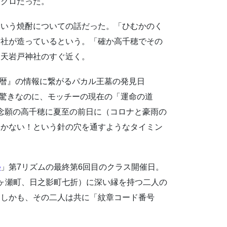
ンクロだった。
という焼酎についての話だった。「ひむかのく
会社が造っているという。「確か高千穂でその
り天岩戸神社のすぐ近く。
の暦』の情報に繋がるパカル王墓の発見日
けでも驚きなのに、モッチーの現在の「運命の道
私は念願の高千穂に夏至の前日に（コロナと豪雨の
しかない！という針の穴を通すようなタイミン
塾
」第7リズムの最終第6回目のクラス開催日。
ヶ瀬町、日之影町七折）に深い縁を持つ二人の
。しかも、その二人は共に「紋章コード番号