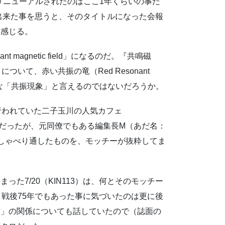
へとリニューアルされたのはここ1年くらいの事だ
出来た事を思うと、そのタイトルになった会報
を感じる。
magnetic field」になるのだ。『共鳴磁
いて、赤い共振の竜（Red Resonant
的な「共振現象」と言えるのではないだろうか。
行われていた二子玉川の人気カフェ
午後だったが、元同僚でもある編集長M（あだ名：
しゃべり通したものを、モッチーが抜粋してま
た7/20（KIN113）は、何とそのモッチー
。戦後75年でもあった事に気づいたのは更に後
５」の関係についても話していたので（誌面の