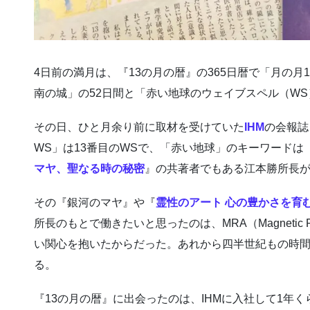
4日前の満月は、『13の月の暦』の365日暦で「月の月1
南の城」の52日間と「赤い地球のウェイブスペル（WS
その日、ひと月余り前に取材を受けていた
IHM
の会報誌
WS」は13番目のWSで、「赤い地球」のキーワードは「共時性
マヤ、聖なる時の秘密
』の共著者でもある江本勝所長
その『銀河のマヤ』や『
霊性のアート 心の豊かさを育
所長のもとで働きたいと思ったのは、MRA（Magnetic Re
い関心を抱いたからだった。あれから四半世紀もの時
る。
『13の月の暦』に出会ったのは、IHMに入社して1年