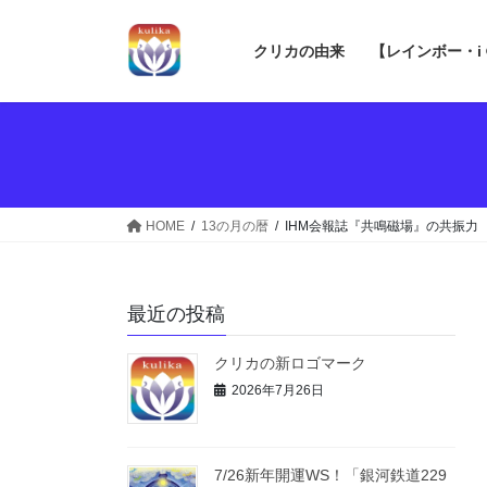
コ
ナ
ン
ビ
クリカの由来
【レインボー・i
テ
ゲ
ン
ー
ツ
シ
へ
ョ
ス
ン
キ
に
ッ
移
HOME
13の月の暦
IHM会報誌『共鳴磁場』の共振力
プ
動
最近の投稿
クリカの新ロゴマーク
2026年7月26日
7/26新年開運WS！「銀河鉄道229