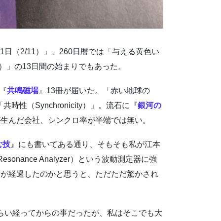
1日（2/11）」、260日暦では「与える黄色い
）」の13日間の始まりでもあった。
『
共鳴磁場
』13冊が届いた。「赤い地球の
（Synchronicity）」。流石に『
銀河の
が生んだ会社、シンクロ率が半端では無い。
む技
』にも書いてある通り、そもそも私が江本
sonance Analyzer）という波動測定器に強
間が経過したのかと思うと、ただただ驚かされ
くらい経ってからの事だったが、私はそこでも大