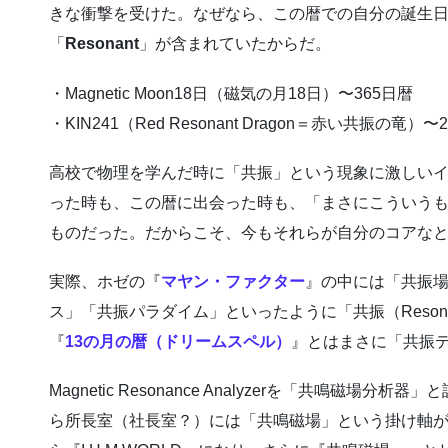
きな衝撃を受けた。なぜなら、この暦での自分の誕生
「
Resonant
」が含まれていたからだ。
・Magnetic Moon18日（磁気の月18日）〜365日暦
・KIN241（Red Resonant Dragon＝赤い共振の竜）〜
高校で物理を学んだ時に「共振」という現象に激しいイ
った時も、この暦に出会った時も、「まさにこういう
ものだった。だからこそ、今もそれらが自分のコアな
実際、ホゼの『
マヤン・ファクター
』の中には「共振
ス」「共振パラダイム」といったように「共振（Reson
『
13の月の暦（ドリームスペル）
』とはまさに「共振
Magnetic Resonance Analyzerを「共鳴磁
ら所長室（社長室？）には「共鳴磁場」という掛け軸が