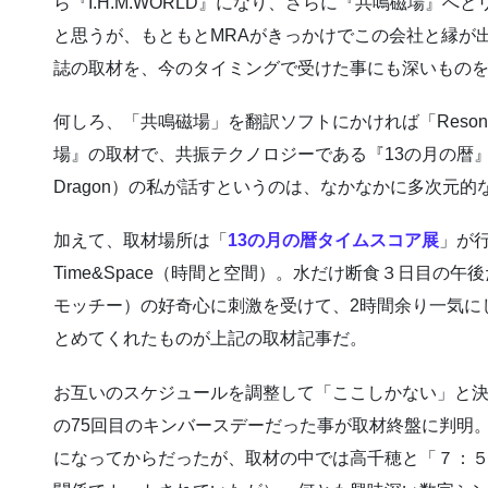
ら『I.H.M.WORLD』になり、さらに『共鳴磁場』
と思うが、もともとMRAがきっかけでこの会社と縁が
誌の取材を、今のタイミングで受けた事にも深いもの
何しろ、「共鳴磁場」を翻訳ソフトにかければ「Resonant 
場』の取材で、共振テクノロジーである『13の月の暦』につ
Dragon）の私が話すというのは、なかなかに多次元
加えて、取材場所は「
13の月の暦タイムスコア展
」が
Time&Space（時間と空間）。水だけ断食３日目の
モッチー）の好奇心に刺激を受けて、2時間余り一気に
とめてくれたものが上記の取材記事だ。
お互いのスケジュールを調整して「ここしかない」と決まっ
の75回目のキンバースデーだった事が取材終盤に判明
になってからだったが、取材の中では高千穂と「７：