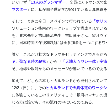
いがけず「
13人のグランマザー
」全員にカトマンズで
マスター
」に、私が四半世紀学び続けている天真体道
そして、まさに今日！スペインで行われている
「ホリ
ソリューション指向のワークショップで構成されてい
を、青木先生と吉田随流先生、吉田倫子さん、望月ウ
に、日本時間の午後3時頃には全参加者を一つにするワ
誰が、これだけ壮大なドラマをセッティングできるだろ
ヤ、聖なる時の秘密
』から『
「天地人々ワレ一体」宇
そ、地球や銀河からのメッセージが響いているのであ
加えて、どちらの本もヒカルランドから発刊されてい
12/2（日）に、その
ヒカルランドで天真体道のワークシ
に体験しているこのリアリティこそ「銀河のマヤ」の
じる方は誰でも、その流れの中にいるのである。