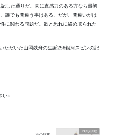
に記した通りだ。真に直感力のある方なら最初
め、誰でも間違う事はある。だが、間違いがは
霊性に関わる問題だ。欲と恐れに絡め取られた
いただいた山岡鉄舟の生誕256銀河スピンの記
さい♪
！
13の月の暦
次の記事