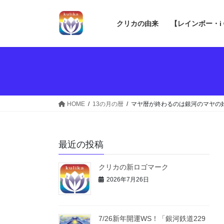
コ
ナ
ン
ビ
クリカの由来
【レインボー・i
テ
ゲ
ン
ー
ツ
シ
へ
ョ
ス
ン
キ
に
ッ
移
HOME
13の月の暦
マヤ暦が終わるのは銀河のマヤの
プ
動
最近の投稿
クリカの新ロゴマーク
2026年7月26日
7/26新年開運WS！「銀河鉄道229