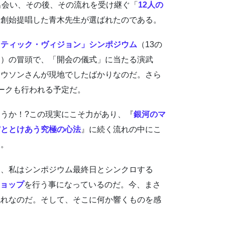
出会い、その後、その流れを受け継ぐ「
12人の
を創始提唱した青木先生が選ばれたのである。
スティック・ヴィジョン」シンポジウム
（13の
る）の冒頭で、「開会の儀式」に当たる演武
ィウソンさんが現地でしたばかりなのだ。さら
ークも行われる予定だ。
うか！?この現実にこそ力があり、『
銀河のマ
宙ととけあう究極の心法
』に続く流れの中にこ
る。
て、私はシンポジウム最終日とシンクロする
ョップ
を行う事になっているのだ。今、まさ
流れなのだ。そして、そこに何か響くものを感