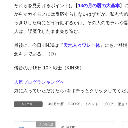
それらを見分けるポイントは【
13の月の暦の大基本
】
からマガイモノには反応すらしないはずだが、私も含
っきりした時にどう行動するかは、その人のモラルや
人は、誤魔化したまま突き進む。
最後に、今日KIN36は『
天地人々ワレ一体
』にもご登場
念キンである。（D）
倍音の月16日 10・戦士（KIN36）
人気ブログランキングへ
気に入っていただけたら↑をポチッとクリックしてくだ
13の月の暦
、
BOOKS
、
イベント
、
ブログ
、
驚き
カテゴリー
13の月の暦
前の記事