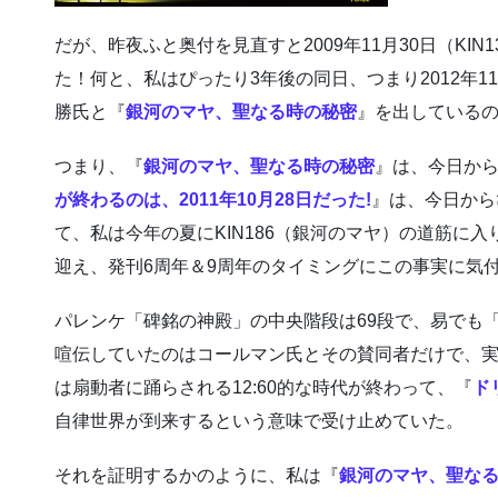
だが、昨夜ふと奥付を見直すと2009年11月30日（KI
た！何と、私はぴったり3年後の同日、つまり2012年11
勝氏と『
銀河のマヤ、聖なる時の秘密
』を出している
つまり、『
銀河のマヤ、聖なる時の秘密
』は、今日から
が終わるのは、2011年10月28日だった!
』は、今日から
て、私は今年の夏にKIN186（銀河のマヤ）の道筋に入
迎え、発刊6周年＆9周年のタイミングにこの事実に気
パレンケ「碑銘の神殿」の中央階段は69段で、易でも
喧伝していたのはコールマン氏とその賛同者だけで、
は扇動者に踊らされる12:60的な時代が終わって、『
ド
自律世界が到来するという意味で受け止めていた。
それを証明するかのように、私は『
銀河のマヤ、聖な