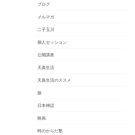
ブログ
メルマガ
二子玉川
個人セッション
公開講座
天真生活
天真生活のススメ
旅
日本神話
映画
時のからだ塾