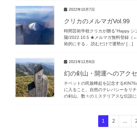
2022年10月7日
クリカのメルマガVol.99
時間芸術学校クリカが贈る”Happy シンクロ
陽/2022.10.5 ★メルマガ無料
術的にする」 読むだけで運勢が […]
2021年12月6日
幻の剣山・開運へのアクセス
チベットの民族蜂起を記念するKIN7
に入ること。自然のテレパシーをリチ
の剣山。数々のミステリアスな伝説に包
投
固
固
1
2
…
稿
定
定
ペ
ペ