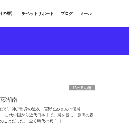
の月の暦】
チベットサポート
ブログ
メール
13の月の暦
内藤湖南
だが、神戸出身の道友・宮野玄妙さんの個展
どる 古代中国から近代日本まで」展を観に「原田の森
ことだった。 全く時代の異 […]