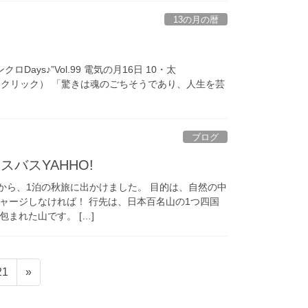
13の月の暦
Days♪”Vol.99 電気の月16日 10・太
登録（←クリック） 「驚きは魂のごちそうであり、人生を芸
ブログ
バスYAHHO!
6から、1泊の秋旅に出かけました。 目的は、自然の中
ャージしなければ！ 行先は、日本百名山の1つ四国
まれた山です。 […]
固
21
»
定
ペ