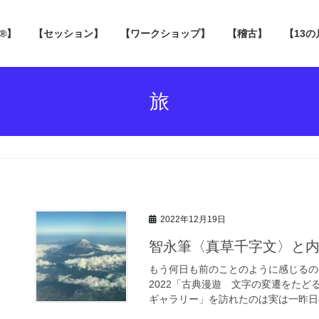
 ®】
【セッション】
【ワークショップ】
【稽古】
【13
旅
2022年12月19日
智永筆〈真草千字文〉と
もう何日も前のことのように感じるの
2022「古典漫遊 文字の変遷をた
ギャラリー」を訪れたのは実は一昨日の