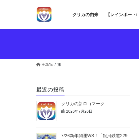
コ
ナ
ン
ビ
クリカの由来
【レインボー・i
テ
ゲ
ン
ー
ツ
シ
へ
ョ
ス
ン
キ
に
ッ
移
HOME
旅
プ
動
最近の投稿
クリカの新ロゴマーク
2026年7月26日
7/26新年開運WS！「銀河鉄道229